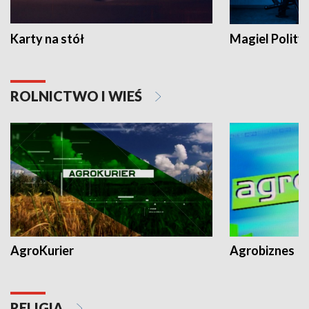
Karty na stół
Magiel Polity
ROLNICTWO I WIEŚ
AgroKurier
Agrobiznes
RELIGIA