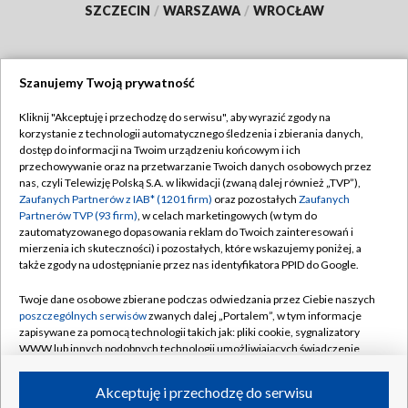
SZCZECIN
/
WARSZAWA
/
WROCŁAW
Szanujemy Twoją prywatność
Dołącz do nas:
Kliknij "Akceptuję i przechodzę do serwisu", aby wyrazić zgody na
korzystanie z technologii automatycznego śledzenia i zbierania danych,
TVP
dostęp do informacji na Twoim urządzeniu końcowym i ich
Abonament TVP
przechowywanie oraz na przetwarzanie Twoich danych osobowych przez
Regulamin TVP
nas, czyli Telewizję Polską S.A. w likwidacji (zwaną dalej również „TVP”),
Emisja w TVP
Zaufanych Partnerów z IAB* (1201 firm)
oraz pozostałych
Zaufanych
Polityka prywatności
Partnerów TVP (93 firm)
, w celach marketingowych (w tym do
Centrum informacji TVP
Moje zgody
zautomatyzowanego dopasowania reklam do Twoich zainteresowań i
mierzenia ich skuteczności) i pozostałych, które wskazujemy poniżej, a
Naziemna Telewizja Cyfrowa
Pomoc
także zgody na udostępnianie przez nas identyfikatora PPID do Google.
Sklep TVP
Biuro reklamy
Twoje dane osobowe zbierane podczas odwiedzania przez Ciebie naszych
Rada Programowa
poszczególnych serwisów
zwanych dalej „Portalem”, w tym informacje
Kontakt
zapisywane za pomocą technologii takich jak: pliki cookie, sygnalizatory
System NOS
WWW lub innych podobnych technologii umożliwiających świadczenie
dopasowanych i bezpiecznych usług, personalizację treści oraz reklam,
Informacje o nadawcy
Kanały
udostępnianie funkcji mediów społecznościowych oraz analizowanie
Akceptuję i przechodzę do serwisu
ruchu w Internecie.
Program dla prasy