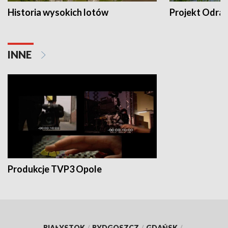
Historia wysokich lotów
Projekt Odra
INNE
Produkcje TVP3 Opole
BIAŁYSTOK
/
BYDGOSZCZ
/
GDAŃSK
/