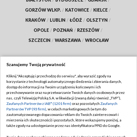
GORZÓW WLKP.
/
KATOWICE
/
KIELCE
/
KRAKÓW
/
LUBLIN
/
ŁÓDŹ
/
OLSZTYN
/
OPOLE
/
POZNAŃ
/
RZESZÓW
/
SZCZECIN
/
WARSZAWA
/
WROCŁAW
Szanujemy Twoją prywatność
Dołącz do nas:
Kliknij "Akceptuję i przechodzę do serwisu", aby wyrazić zgody na
korzystanie z technologii automatycznego śledzenia i zbierania danych,
TVP
dostęp do informacji na Twoim urządzeniu końcowym i ich
Abonament TVP
przechowywanie oraz na przetwarzanie Twoich danych osobowych przez
Regulamin TVP
nas, czyli Telewizję Polską S.A. w likwidacji (zwaną dalej również „TVP”),
Emisja w TVP
Zaufanych Partnerów z IAB* (1201 firm)
oraz pozostałych
Zaufanych
Polityka prywatności
Partnerów TVP (93 firm)
, w celach marketingowych (w tym do
Centrum informacji TVP
Moje zgody
zautomatyzowanego dopasowania reklam do Twoich zainteresowań i
mierzenia ich skuteczności) i pozostałych, które wskazujemy poniżej, a
Naziemna Telewizja Cyfrowa
Pomoc
także zgody na udostępnianie przez nas identyfikatora PPID do Google.
Sklep TVP
Biuro reklamy