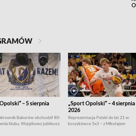
O
OGRAMÓW
Opolski” – 5 sierpnia
„Sport Opolski” – 4 sierpnia
2026
rownik Baborów obchodził 80-
Reprezentacja Polski do lat 21 w
nienia klubu. Wyjątkowy jubileusz
koszykówce 3x3 – z Mikołajem
 na sportowo. W programie
Kowalczykiem z opolskiego AZS-u 
 turnieju eliminacyjnym
składzie - wygrała dwa z trzech tur