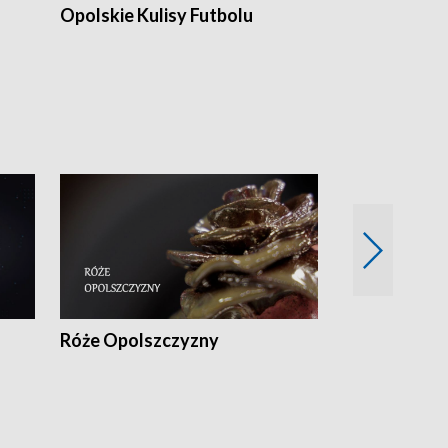
Opolskie Kulisy Futbolu
Złote chwile
sportu
Róże Opolszczyzny
Czas report