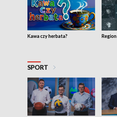
Kawa czy herbata?
Region
SPORT