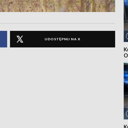
UDOSTĘPNIJ NA X
K
O
K