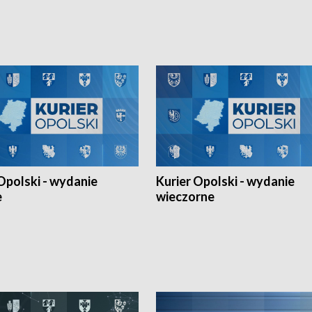
h Mistrzostw w siatkówce
w ramach Ligi Narodów. Rywalizacja
 amatorów w Opolu oraz o
odbyła się w węgierskim Szolnok.
lejarza Opole. Zapraszamy!
Opolski - wydanie
Kurier Opolski - wydanie
e
wieczorne