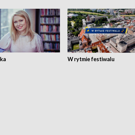
ka
W rytmie festiwalu