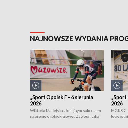
NAJNOWSZE WYDANIA PR
„Sport Opolski” – 6 sierpnia
„Sport 
2026
2026
Wiktoria Madejska z kolejnym sukcesem
MGKS Cuk
na arenie ogólnokrajowej. Zawodniczka
lecie ist
Klubu Kolarskiego Ziemia Brzeska
odbył się
została podwójna Mistrzynią Polski
również o