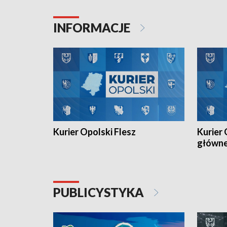
Juniorów Młodszych w kolarstwie
Otwartyc
torowym.
plażowej
INFORMACJE
meczu Ko
Kurier Opolski Flesz
Kurier 
główn
PUBLICYSTYKA