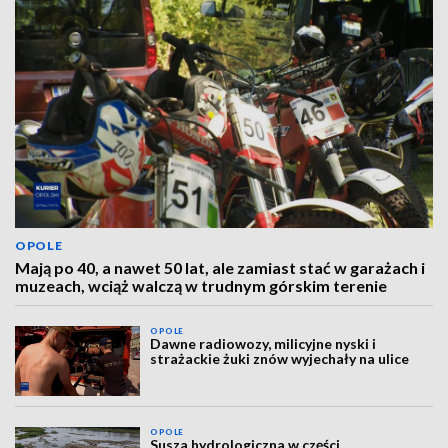
OPOLE
Mają po 40, a nawet 50 lat, ale zamiast stać w garażach i
muzeach, wciąż walczą w trudnym górskim terenie
OPOLE
Dawne radiowozy, milicyjne nyski i
strażackie żuki znów wyjechały na ulice
OPOLE
Susza hydrologiczna w części