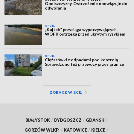
Opolszczyzny. Ostrzeżenie obowiązuje do
odwołania
OPOLE
„Kajtek” przyciąga wypoczywających.
WOPR ostrzega przed ukrytym ryzykiem
OPOLE
Ciężarówki z odpadami pod kontrolą.
Sprawdzono też przewozy przez granicę
ZOBACZ WIĘCEJ
BIAŁYSTOK
/
BYDGOSZCZ
/
GDAŃSK
/
GORZÓW WLKP.
/
KATOWICE
/
KIELCE
/