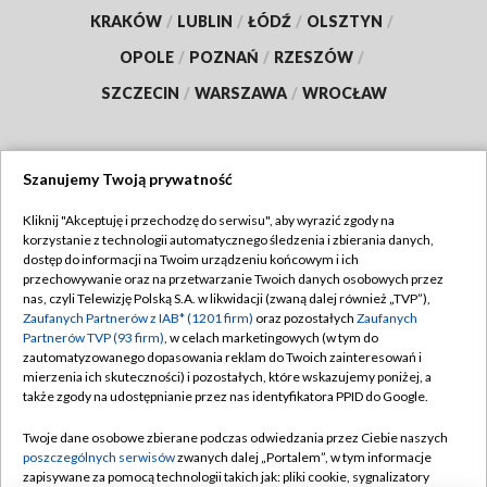
KRAKÓW
/
LUBLIN
/
ŁÓDŹ
/
OLSZTYN
/
OPOLE
/
POZNAŃ
/
RZESZÓW
/
SZCZECIN
/
WARSZAWA
/
WROCŁAW
Szanujemy Twoją prywatność
Dołącz do nas:
Kliknij "Akceptuję i przechodzę do serwisu", aby wyrazić zgody na
korzystanie z technologii automatycznego śledzenia i zbierania danych,
TVP
dostęp do informacji na Twoim urządzeniu końcowym i ich
Abonament TVP
przechowywanie oraz na przetwarzanie Twoich danych osobowych przez
Regulamin TVP
nas, czyli Telewizję Polską S.A. w likwidacji (zwaną dalej również „TVP”),
Emisja w TVP
Polityka prywatności
Zaufanych Partnerów z IAB* (1201 firm)
oraz pozostałych
Zaufanych
Partnerów TVP (93 firm)
, w celach marketingowych (w tym do
Centrum informacji TVP
Moje zgody
zautomatyzowanego dopasowania reklam do Twoich zainteresowań i
mierzenia ich skuteczności) i pozostałych, które wskazujemy poniżej, a
Naziemna Telewizja Cyfrowa
Pomoc
także zgody na udostępnianie przez nas identyfikatora PPID do Google.
Sklep TVP
Biuro reklamy
Twoje dane osobowe zbierane podczas odwiedzania przez Ciebie naszych
Rada Programowa
Kontakt
poszczególnych serwisów
zwanych dalej „Portalem”, w tym informacje
zapisywane za pomocą technologii takich jak: pliki cookie, sygnalizatory