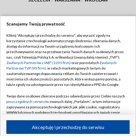
Szanujemy Twoją prywatność
Dołącz do nas:
Kliknij "Akceptuję i przechodzę do serwisu", aby wyrazić zgody na
korzystanie z technologii automatycznego śledzenia i zbierania danych,
TVP
dostęp do informacji na Twoim urządzeniu końcowym i ich
Abonament TVP
przechowywanie oraz na przetwarzanie Twoich danych osobowych przez
Regulamin TVP
nas, czyli Telewizję Polską S.A. w likwidacji (zwaną dalej również „TVP”),
Emisja w TVP
Zaufanych Partnerów z IAB* (1201 firm)
Polityka prywatności
oraz pozostałych
Zaufanych
Partnerów TVP (93 firm)
, w celach marketingowych (w tym do
Centrum informacji TVP
Moje zgody
zautomatyzowanego dopasowania reklam do Twoich zainteresowań i
mierzenia ich skuteczności) i pozostałych, które wskazujemy poniżej, a
Naziemna Telewizja Cyfrowa
Pomoc
także zgody na udostępnianie przez nas identyfikatora PPID do Google.
Sklep TVP
Biuro reklamy
Twoje dane osobowe zbierane podczas odwiedzania przez Ciebie naszych
Rada Programowa
poszczególnych serwisów
zwanych dalej „Portalem”, w tym informacje
Kontakt
zapisywane za pomocą technologii takich jak: pliki cookie, sygnalizatory
System NOS
WWW lub innych podobnych technologii umożliwiających świadczenie
dopasowanych i bezpiecznych usług, personalizację treści oraz reklam,
Informacje o nadawcy
Kanały
udostępnianie funkcji mediów społecznościowych oraz analizowanie
Akceptuję i przechodzę do serwisu
ruchu w Internecie.
Program dla prasy