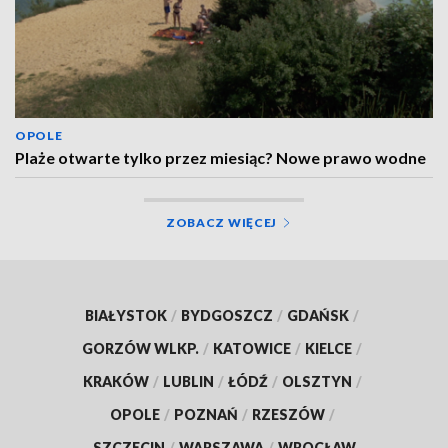
OPOLE
Plaże otwarte tylko przez miesiąc? Nowe prawo wodne
ZOBACZ WIĘCEJ
BIAŁYSTOK
/
BYDGOSZCZ
/
GDAŃSK
/
GORZÓW WLKP.
/
KATOWICE
/
KIELCE
/
KRAKÓW
/
LUBLIN
/
ŁÓDŹ
/
OLSZTYN
/
OPOLE
/
POZNAŃ
/
RZESZÓW
/
SZCZECIN
/
WARSZAWA
/
WROCŁAW