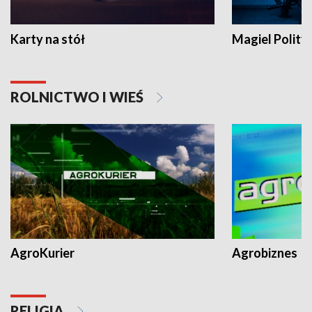
Karty na stół
Magiel Polity
ROLNICTWO I WIEŚ
AgroKurier
Agrobiznes
RELIGIA