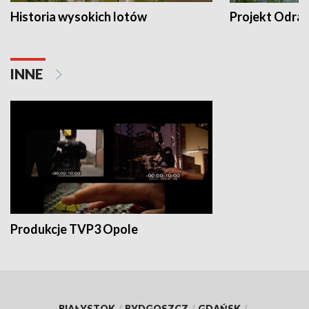
Historia wysokich lotów
Projekt Odra
INNE
Produkcje TVP3 Opole
BIAŁYSTOK
/
BYDGOSZCZ
/
GDAŃSK
/