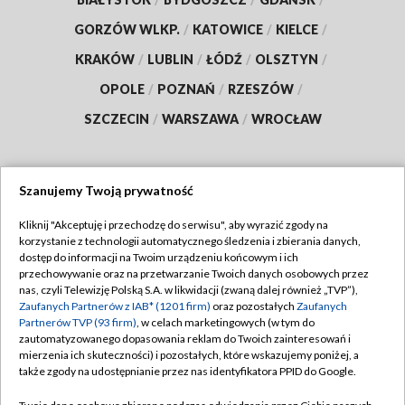
GORZÓW WLKP.
/
KATOWICE
/
KIELCE
/
KRAKÓW
/
LUBLIN
/
ŁÓDŹ
/
OLSZTYN
/
OPOLE
/
POZNAŃ
/
RZESZÓW
/
SZCZECIN
/
WARSZAWA
/
WROCŁAW
Szanujemy Twoją prywatność
Dołącz do nas:
Kliknij "Akceptuję i przechodzę do serwisu", aby wyrazić zgody na
korzystanie z technologii automatycznego śledzenia i zbierania danych,
TVP
dostęp do informacji na Twoim urządzeniu końcowym i ich
Abonament TVP
przechowywanie oraz na przetwarzanie Twoich danych osobowych przez
Regulamin TVP
nas, czyli Telewizję Polską S.A. w likwidacji (zwaną dalej również „TVP”),
Emisja w TVP
Zaufanych Partnerów z IAB* (1201 firm)
oraz pozostałych
Zaufanych
Polityka prywatności
Partnerów TVP (93 firm)
, w celach marketingowych (w tym do
Centrum informacji TVP
Moje zgody
zautomatyzowanego dopasowania reklam do Twoich zainteresowań i
mierzenia ich skuteczności) i pozostałych, które wskazujemy poniżej, a
Naziemna Telewizja Cyfrowa
Pomoc
także zgody na udostępnianie przez nas identyfikatora PPID do Google.
Sklep TVP
Biuro reklamy