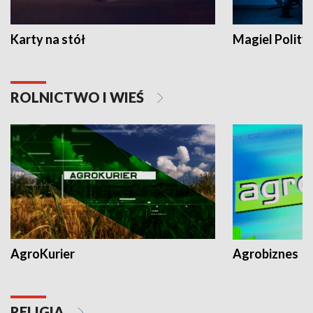
Karty na stół
Magiel Polity
ROLNICTWO I WIEŚ
AgroKurier
Agrobiznes
RELIGIA