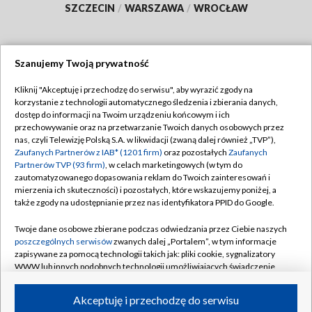
SZCZECIN
/
WARSZAWA
/
WROCŁAW
Szanujemy Twoją prywatność
Dołącz do nas:
Kliknij "Akceptuję i przechodzę do serwisu", aby wyrazić zgody na
korzystanie z technologii automatycznego śledzenia i zbierania danych,
TVP
dostęp do informacji na Twoim urządzeniu końcowym i ich
Abonament TVP
przechowywanie oraz na przetwarzanie Twoich danych osobowych przez
Regulamin TVP
nas, czyli Telewizję Polską S.A. w likwidacji (zwaną dalej również „TVP”),
Emisja w TVP
Zaufanych Partnerów z IAB* (1201 firm)
oraz pozostałych
Zaufanych
Polityka prywatności
Partnerów TVP (93 firm)
, w celach marketingowych (w tym do
Centrum informacji TVP
Moje zgody
zautomatyzowanego dopasowania reklam do Twoich zainteresowań i
mierzenia ich skuteczności) i pozostałych, które wskazujemy poniżej, a
Naziemna Telewizja Cyfrowa
Pomoc
także zgody na udostępnianie przez nas identyfikatora PPID do Google.
Sklep TVP
Biuro reklamy
Twoje dane osobowe zbierane podczas odwiedzania przez Ciebie naszych
Rada Programowa
poszczególnych serwisów
zwanych dalej „Portalem”, w tym informacje
Kontakt
zapisywane za pomocą technologii takich jak: pliki cookie, sygnalizatory
System NOS
WWW lub innych podobnych technologii umożliwiających świadczenie
dopasowanych i bezpiecznych usług, personalizację treści oraz reklam,
Informacje o nadawcy
Kanały
udostępnianie funkcji mediów społecznościowych oraz analizowanie
Akceptuję i przechodzę do serwisu
ruchu w Internecie.
Program dla prasy