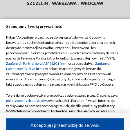
SZCZECIN
/
WARSZAWA
/
WROCŁAW
Szanujemy Twoją prywatność
Dołącz do nas:
Kliknij "Akceptuję i przechodzę do serwisu", aby wyrazić zgody na
korzystanie z technologii automatycznego śledzenia i zbierania danych,
TVP
dostęp do informacji na Twoim urządzeniu końcowym i ich
Abonament TVP
przechowywanie oraz na przetwarzanie Twoich danych osobowych przez
Regulamin TVP
nas, czyli Telewizję Polską S.A. w likwidacji (zwaną dalej również „TVP”),
Emisja w TVP
Zaufanych Partnerów z IAB* (1201 firm)
oraz pozostałych
Zaufanych
Polityka prywatności
Partnerów TVP (93 firm)
, w celach marketingowych (w tym do
Centrum informacji TVP
Moje zgody
zautomatyzowanego dopasowania reklam do Twoich zainteresowań i
mierzenia ich skuteczności) i pozostałych, które wskazujemy poniżej, a
Naziemna Telewizja Cyfrowa
Pomoc
także zgody na udostępnianie przez nas identyfikatora PPID do Google.
Sklep TVP
Biuro reklamy
Twoje dane osobowe zbierane podczas odwiedzania przez Ciebie naszych
Rada Programowa
poszczególnych serwisów
zwanych dalej „Portalem”, w tym informacje
Kontakt
zapisywane za pomocą technologii takich jak: pliki cookie, sygnalizatory
System NOS
WWW lub innych podobnych technologii umożliwiających świadczenie
dopasowanych i bezpiecznych usług, personalizację treści oraz reklam,
Informacje o nadawcy
Kanały
udostępnianie funkcji mediów społecznościowych oraz analizowanie
Akceptuję i przechodzę do serwisu
ruchu w Internecie.
Program dla prasy