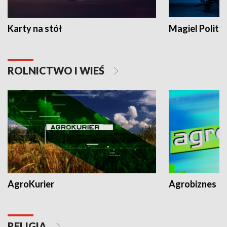
Karty na stół
Magiel Polity
ROLNICTWO I WIEŚ
AgroKurier
Agrobiznes
RELIGIA