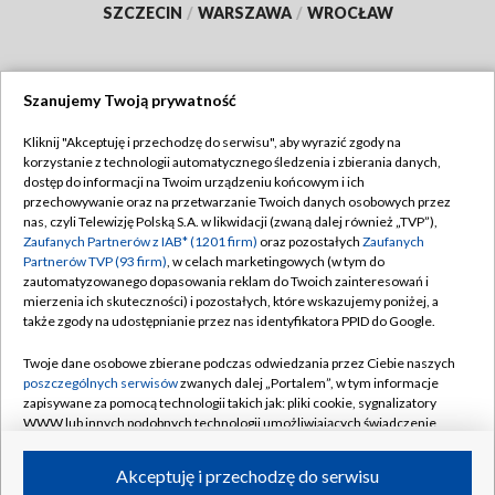
SZCZECIN
/
WARSZAWA
/
WROCŁAW
Szanujemy Twoją prywatność
Dołącz do nas:
Kliknij "Akceptuję i przechodzę do serwisu", aby wyrazić zgody na
korzystanie z technologii automatycznego śledzenia i zbierania danych,
TVP
dostęp do informacji na Twoim urządzeniu końcowym i ich
Abonament TVP
przechowywanie oraz na przetwarzanie Twoich danych osobowych przez
Regulamin TVP
nas, czyli Telewizję Polską S.A. w likwidacji (zwaną dalej również „TVP”),
Emisja w TVP
Zaufanych Partnerów z IAB* (1201 firm)
oraz pozostałych
Zaufanych
Polityka prywatności
Partnerów TVP (93 firm)
, w celach marketingowych (w tym do
Centrum informacji TVP
Moje zgody
zautomatyzowanego dopasowania reklam do Twoich zainteresowań i
mierzenia ich skuteczności) i pozostałych, które wskazujemy poniżej, a
Naziemna Telewizja Cyfrowa
Pomoc
także zgody na udostępnianie przez nas identyfikatora PPID do Google.
Sklep TVP
Biuro reklamy
Twoje dane osobowe zbierane podczas odwiedzania przez Ciebie naszych
Rada Programowa
poszczególnych serwisów
zwanych dalej „Portalem”, w tym informacje
Kontakt
zapisywane za pomocą technologii takich jak: pliki cookie, sygnalizatory
System NOS
WWW lub innych podobnych technologii umożliwiających świadczenie
dopasowanych i bezpiecznych usług, personalizację treści oraz reklam,
Informacje o nadawcy
Kanały
udostępnianie funkcji mediów społecznościowych oraz analizowanie
Akceptuję i przechodzę do serwisu
ruchu w Internecie.
Program dla prasy