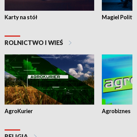
Karty na stół
Magiel Polity
ROLNICTWO I WIEŚ
AgroKurier
Agrobiznes
RELIGIA