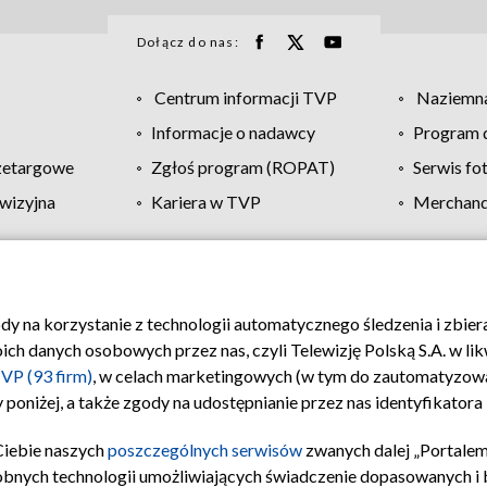
Dołącz do nas:
Centrum informacji TVP
Naziemna
Informacje o nadawcy
Program d
zetargowe
Zgłoś program (ROPAT)
Serwis fo
wizyjna
Kariera w TVP
Merchandi
Polityka prywatności
Moje zgody
Pomoc
Biuro re
ody na korzystanie z technologii automatycznego śledzenia i zbie
 danych osobowych przez nas, czyli Telewizję Polską S.A. w likw
VP (93 firm)
, w celach marketingowych (w tym do zautomatyzow
 poniżej, a także zgody na udostępnianie przez nas identyfikator
Ciebie naszych
poszczególnych serwisów
zwanych dalej „Portalem
obnych technologii umożliwiających świadczenie dopasowanych i be