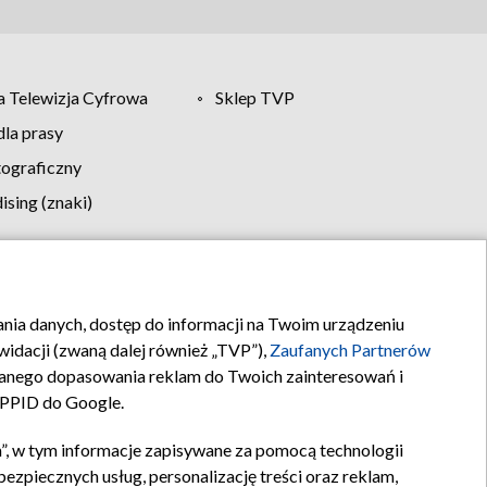
 Telewizja Cyfrowa
Sklep TVP
la prasy
tograficzny
sing (znaki)
klamy
Kontakt
rania danych, dostęp do informacji na Twoim urządzeniu
idacji (zwaną dalej również „TVP”),
Zaufanych Partnerów
anego dopasowania reklam do Twoich zainteresowań i
a PPID do Google.
”, w tym informacje zapisywane za pomocą technologii
zpiecznych usług, personalizację treści oraz reklam,