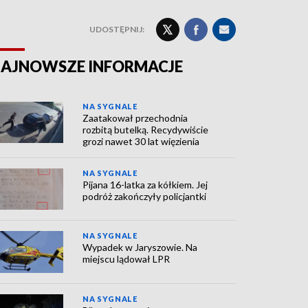
UDOSTĘPNIJ:
AJNOWSZE INFORMACJE
NA SYGNALE
Zaatakował przechodnia
rozbitą butelką. Recydywiście
grozi nawet 30 lat więzienia
NA SYGNALE
Pijana 16-latka za kółkiem. Jej
podróż zakończyły policjantki
NA SYGNALE
Wypadek w Jaryszowie. Na
miejscu lądował LPR
NA SYGNALE