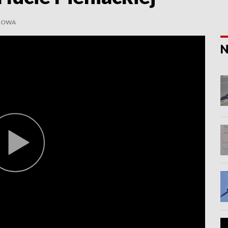
OROWA
N