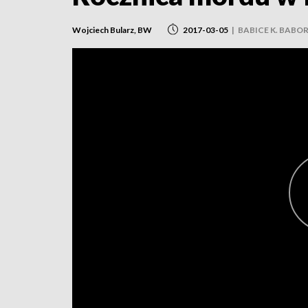
Wojciech Bularz, BW
2017-03-05
|
BABICE K. BAB