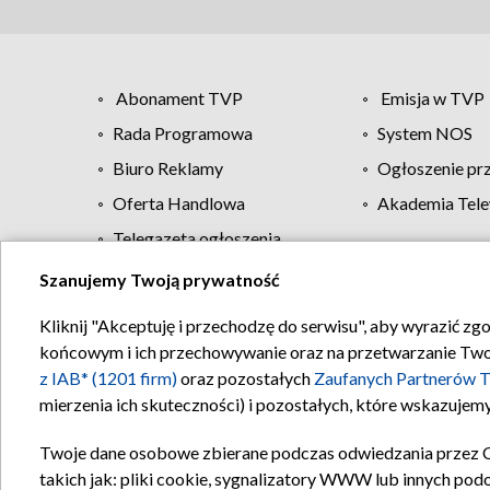
Abonament TVP
Emisja w TVP
Rada Programowa
System NOS
Biuro Reklamy
Ogłoszenie pr
Oferta Handlowa
Akademia Tele
Telegazeta ogłoszenia
Szanujemy Twoją prywatność
Regulamin TVP
Kliknij "Akceptuję i przechodzę do serwisu", aby wyrazić zg
końcowym i ich przechowywanie oraz na przetwarzanie Twoich
z IAB* (1201 firm)
oraz pozostałych
Zaufanych Partnerów T
mierzenia ich skuteczności) i pozostałych, które wskazujemy
Twoje dane osobowe zbierane podczas odwiedzania przez 
takich jak: pliki cookie, sygnalizatory WWW lub innych pod