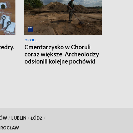
OPOLE
tedry.
Cmentarzysko w Choruli
coraz większe. Archeolodzy
odsłonili kolejne pochówki
KÓW
/
LUBLIN
/
ŁÓDŹ
/
ROCŁAW