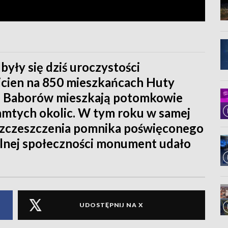
ły się dziś uroczystości
icien na 850 mieszkańcach Huty
nie Baborów mieszkają potomkowie
mtych okolic. W tym roku w samej
bezczeszczenia pomnika poświęconego
alnej społeczności monument udało
UDOSTĘPNIJ NA X