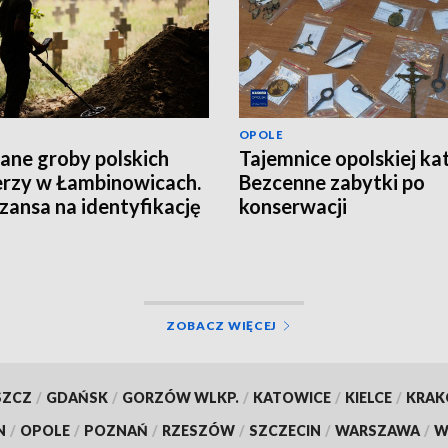
OPOLE
ane groby polskich
Tajemnice opolskiej ka
erzy w Łambinowicach.
Bezcenne zabytki po
szansa na identyfikację
konserwacji
ZOBACZ WIĘCEJ
SZCZ
/
GDAŃSK
/
GORZÓW WLKP.
/
KATOWICE
/
KIELCE
/
KRA
N
/
OPOLE
/
POZNAŃ
/
RZESZÓW
/
SZCZECIN
/
WARSZAWA
/
W