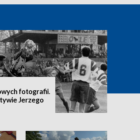
wych fotografii.
tywie Jerzego