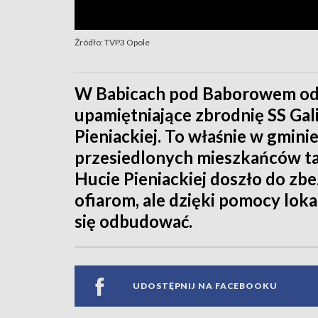
Źródło: TVP3 Opole
W Babicach pod Baborowem odby
upamiętniające zbrodnię SS Gal
Pieniackiej. To właśnie w gmi
przesiedlonych mieszkańców ta
Hucie Pieniackiej doszło do z
ofiarom, ale dzięki pomocy lok
się odbudować.
UDOSTĘPNIJ NA FACEBOOKU