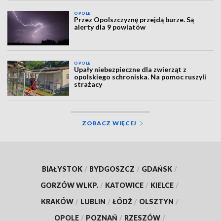
OPOLE
Przez Opolszczyznę przejdą burze. Są
alerty dla 9 powiatów
OPOLE
Upały niebezpieczne dla zwierząt z
opolskiego schroniska. Na pomoc ruszyli
strażacy
ZOBACZ WIĘCEJ
BIAŁYSTOK
/
BYDGOSZCZ
/
GDAŃSK
/
GORZÓW WLKP.
/
KATOWICE
/
KIELCE
/
KRAKÓW
/
LUBLIN
/
ŁÓDŹ
/
OLSZTYN
/
OPOLE
/
POZNAŃ
/
RZESZÓW
/