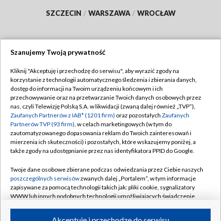
SZCZECIN
/
WARSZAWA
/
WROCŁAW
Szanujemy Twoją prywatność
Dołącz do nas:
Kliknij "Akceptuję i przechodzę do serwisu", aby wyrazić zgody na
korzystanie z technologii automatycznego śledzenia i zbierania danych,
TVP
dostęp do informacji na Twoim urządzeniu końcowym i ich
Abonament TVP
przechowywanie oraz na przetwarzanie Twoich danych osobowych przez
Regulamin TVP
nas, czyli Telewizję Polską S.A. w likwidacji (zwaną dalej również „TVP”),
Emisja w TVP
Polityka prywatności
Zaufanych Partnerów z IAB* (1201 firm)
oraz pozostałych
Zaufanych
Partnerów TVP (93 firm)
, w celach marketingowych (w tym do
Centrum informacji TVP
Moje zgody
zautomatyzowanego dopasowania reklam do Twoich zainteresowań i
mierzenia ich skuteczności) i pozostałych, które wskazujemy poniżej, a
Naziemna Telewizja Cyfrowa
Pomoc
także zgody na udostępnianie przez nas identyfikatora PPID do Google.
Sklep TVP
Biuro reklamy
Twoje dane osobowe zbierane podczas odwiedzania przez Ciebie naszych
Rada Programowa
Kontakt
poszczególnych serwisów
zwanych dalej „Portalem”, w tym informacje
zapisywane za pomocą technologii takich jak: pliki cookie, sygnalizatory
System NOS
WWW lub innych podobnych technologii umożliwiających świadczenie
dopasowanych i bezpiecznych usług, personalizację treści oraz reklam,
Informacje o nadawcy
Kanały
udostępnianie funkcji mediów społecznościowych oraz analizowanie
Akceptuję i przechodzę do serwisu