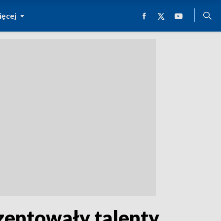
ęcej
zentowały talenty