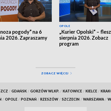
OPOLE
noza pogody” na 6
„Kurier Opolski” – flesz
nia 2026. Zapraszamy
sierpnia 2026. Zobacz
program
ZOBACZ WIĘCEJ
SZCZ
/
GDAŃSK
/
GORZÓW WLKP.
/
KATOWICE
/
KIELCE
/
KRA
N
/
OPOLE
/
POZNAŃ
/
RZESZÓW
/
SZCZECIN
/
WARSZAWA
/
W