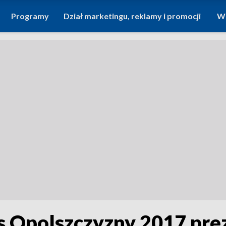
Programy
Dział marketingu, reklamy i promocji
Wi
s Opolszczyzny 2017 pre