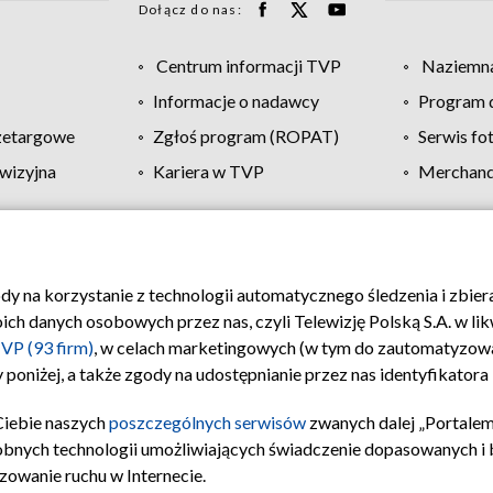
Dołącz do nas:
Centrum informacji TVP
Naziemna
Informacje o nadawcy
Program d
zetargowe
Zgłoś program (ROPAT)
Serwis fo
wizyjna
Kariera w TVP
Merchandi
Polityka prywatności
Moje zgody
Pomoc
Biuro re
ody na korzystanie z technologii automatycznego śledzenia i zbie
 danych osobowych przez nas, czyli Telewizję Polską S.A. w likw
VP (93 firm)
, w celach marketingowych (w tym do zautomatyzow
 poniżej, a także zgody na udostępnianie przez nas identyfikator
Ciebie naszych
poszczególnych serwisów
zwanych dalej „Portalem
obnych technologii umożliwiających świadczenie dopasowanych i be
zowanie ruchu w Internecie.