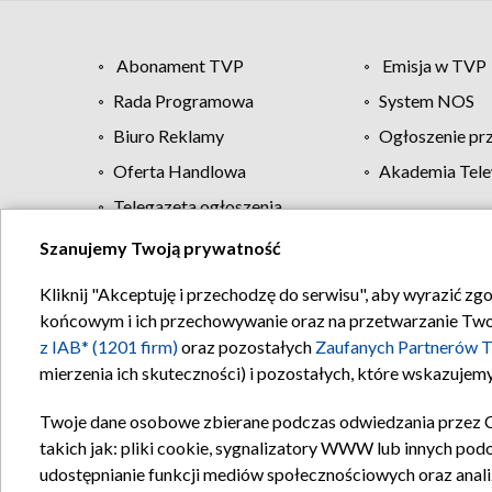
Abonament TVP
Emisja w TVP
Rada Programowa
System NOS
Biuro Reklamy
Ogłoszenie pr
Oferta Handlowa
Akademia Tele
Telegazeta ogłoszenia
Szanujemy Twoją prywatność
Regulamin TVP
Kliknij "Akceptuję i przechodzę do serwisu", aby wyrazić zg
końcowym i ich przechowywanie oraz na przetwarzanie Twoich
z IAB* (1201 firm)
oraz pozostałych
Zaufanych Partnerów T
mierzenia ich skuteczności) i pozostałych, które wskazujemy
Twoje dane osobowe zbierane podczas odwiedzania przez 
takich jak: pliki cookie, sygnalizatory WWW lub innych pod
udostępnianie funkcji mediów społecznościowych oraz anali