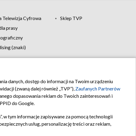
 Telewizja Cyfrowa
Sklep TVP
la prasy
tograficzny
sing (znaki)
klamy
Kontakt
rania danych, dostęp do informacji na Twoim urządzeniu
idacji (zwaną dalej również „TVP”),
Zaufanych Partnerów
anego dopasowania reklam do Twoich zainteresowań i
a PPID do Google.
”, w tym informacje zapisywane za pomocą technologii
zpiecznych usług, personalizację treści oraz reklam,