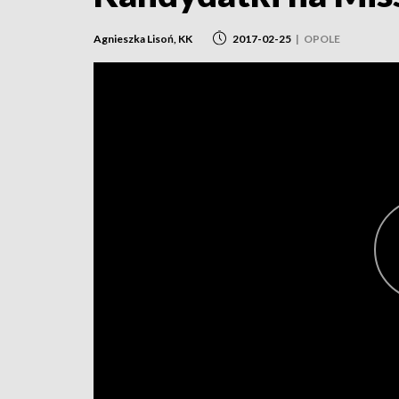
Agnieszka Lisoń, KK
2017-02-25
|
OPOLE