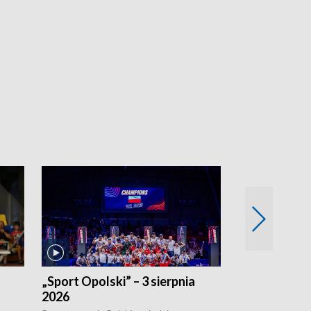
„Sport Opolski” – 3 sierpnia
„Sport Opolsk
2026
Reprezentacja P