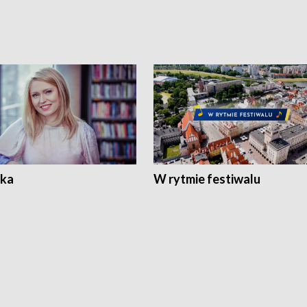
ka
W rytmie festiwalu