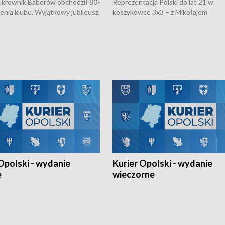
rownik Baborów obchodził 80-
Reprezentacja Polski do lat 21 w
nienia klubu. Wyjątkowy jubileusz
koszykówce 3x3 – z Mikołajem
 na sportowo. W programie
Kowalczykiem z opolskiego AZS-u 
 turnieju eliminacyjnym
składzie - wygrała dwa z trzech tur
h Mistrzostw w siatkówce
w ramach Ligi Narodów. Rywalizacja
 amatorów w Opolu oraz o
odbyła się w węgierskim Szolnok.
lejarza Opole. Zapraszamy!
Opolski - wydanie
Kurier Opolski - wydanie
e
wieczorne