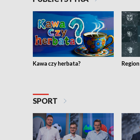
Kawa czy herbata?
Region
SPORT