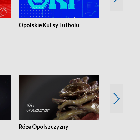
Opolskie Kulisy Futbolu
Złote chwile
sportu
Róże Opolszczyzny
Czas report