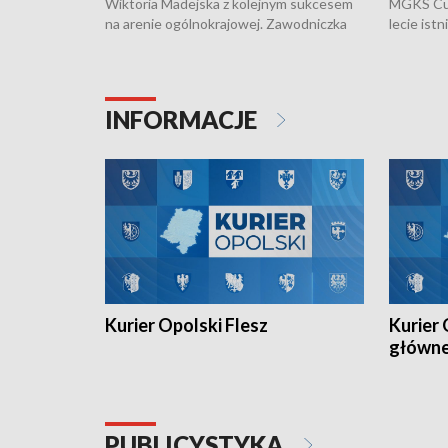
Wiktoria Madejska z kolejnym sukcesem
MGKS Cuk
na arenie ogólnokrajowej. Zawodniczka
lecie ist
Klubu Kolarskiego Ziemia Brzeska
odbył się
została podwójna Mistrzynią Polski
również o
Juniorów Młodszych w kolarstwie
Otwartyc
torowym.
plażowej
INFORMACJE
meczu Ko
Kurier Opolski Flesz
Kurier 
główn
PUBLICYSTYKA