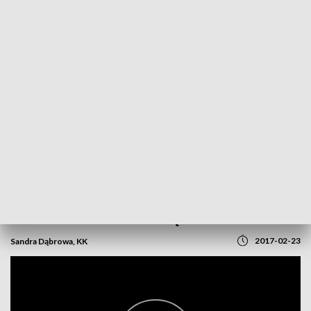
POWRÓT DO
OPOLE
TVP REGIONY
Nie dla leczenia metodą in vitro
2017-02-23
Sandra Dąbrowa, KK