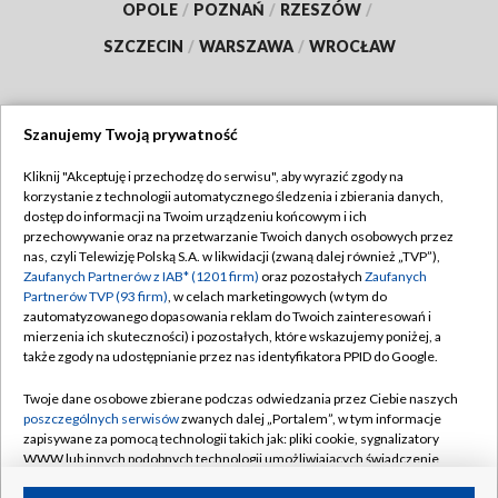
OPOLE
/
POZNAŃ
/
RZESZÓW
/
SZCZECIN
/
WARSZAWA
/
WROCŁAW
Szanujemy Twoją prywatność
Dołącz do nas:
Kliknij "Akceptuję i przechodzę do serwisu", aby wyrazić zgody na
korzystanie z technologii automatycznego śledzenia i zbierania danych,
TVP
dostęp do informacji na Twoim urządzeniu końcowym i ich
Abonament TVP
przechowywanie oraz na przetwarzanie Twoich danych osobowych przez
Regulamin TVP
nas, czyli Telewizję Polską S.A. w likwidacji (zwaną dalej również „TVP”),
Emisja w TVP
Polityka prywatności
Zaufanych Partnerów z IAB* (1201 firm)
oraz pozostałych
Zaufanych
Partnerów TVP (93 firm)
, w celach marketingowych (w tym do
Centrum informacji TVP
Moje zgody
zautomatyzowanego dopasowania reklam do Twoich zainteresowań i
mierzenia ich skuteczności) i pozostałych, które wskazujemy poniżej, a
Naziemna Telewizja Cyfrowa
Pomoc
także zgody na udostępnianie przez nas identyfikatora PPID do Google.
Sklep TVP
Biuro reklamy
Twoje dane osobowe zbierane podczas odwiedzania przez Ciebie naszych
Rada Programowa
Kontakt
poszczególnych serwisów
zwanych dalej „Portalem”, w tym informacje
zapisywane za pomocą technologii takich jak: pliki cookie, sygnalizatory
System NOS
WWW lub innych podobnych technologii umożliwiających świadczenie
dopasowanych i bezpiecznych usług, personalizację treści oraz reklam,
Informacje o nadawcy
Kanały