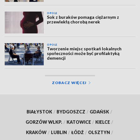
OPOLE
Sok z buraków pomaga ciężarnym z
przewlekłą chorobą nerek
OPOLE
Tworzenie miejsc spotkań lokalnych
społeczności może być profilaktyką
demencji
ZOBACZ WIĘCEJ
BIAŁYSTOK
/
BYDGOSZCZ
/
GDAŃSK
/
GORZÓW WLKP.
/
KATOWICE
/
KIELCE
/
KRAKÓW
/
LUBLIN
/
ŁÓDŹ
/
OLSZTYN
/