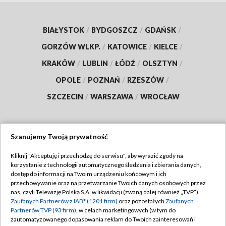
BIAŁYSTOK
/
BYDGOSZCZ
/
GDAŃSK
/
GORZÓW WLKP.
/
KATOWICE
/
KIELCE
/
KRAKÓW
/
LUBLIN
/
ŁÓDŹ
/
OLSZTYN
/
OPOLE
/
POZNAŃ
/
RZESZÓW
/
SZCZECIN
/
WARSZAWA
/
WROCŁAW
Szanujemy Twoją prywatność
Dołącz do nas:
Kliknij "Akceptuję i przechodzę do serwisu", aby wyrazić zgody na
korzystanie z technologii automatycznego śledzenia i zbierania danych,
TVP
dostęp do informacji na Twoim urządzeniu końcowym i ich
Abonament TVP
przechowywanie oraz na przetwarzanie Twoich danych osobowych przez
Regulamin TVP
nas, czyli Telewizję Polską S.A. w likwidacji (zwaną dalej również „TVP”),
Emisja w TVP
Zaufanych Partnerów z IAB* (1201 firm)
oraz pozostałych
Zaufanych
Polityka prywatności
Partnerów TVP (93 firm)
, w celach marketingowych (w tym do
Centrum informacji TVP
Moje zgody
zautomatyzowanego dopasowania reklam do Twoich zainteresowań i