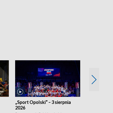
„Sport Opolski” – 3 sierpnia
„Sport Opolsk
2026
Reprezentacja P