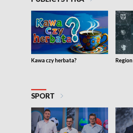
Kawa czy herbata?
Region
SPORT