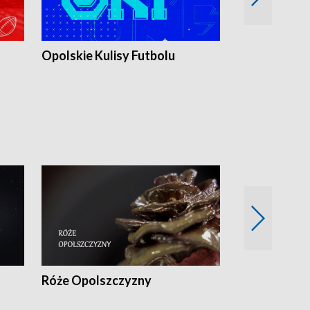
Opolskie Kulisy Futbolu
Złote chwile
sportu
Róże Opolszczyzny
Czas report