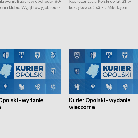
rownik Baborów obchodził 80-
Reprezentacja Polski do lat 21 w
nienia klubu. Wyjątkowy jubileusz
koszykówce 3x3 – z Mikołajem
 na sportowo. W programie
Kowalczykiem z opolskiego AZS-u 
 turnieju eliminacyjnym
składzie - wygrała dwa z trzech tur
h Mistrzostw w siatkówce
w ramach Ligi Narodów. Rywalizacja
 amatorów w Opolu oraz o
odbyła się w węgierskim Szolnok.
lejarza Opole. Zapraszamy!
Opolski - wydanie
Kurier Opolski - wydanie
e
wieczorne