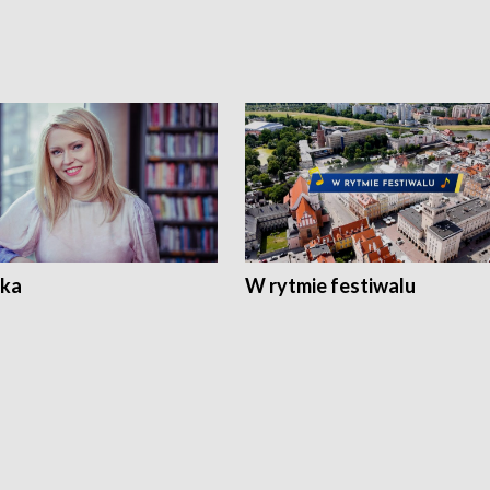
ka
W rytmie festiwalu