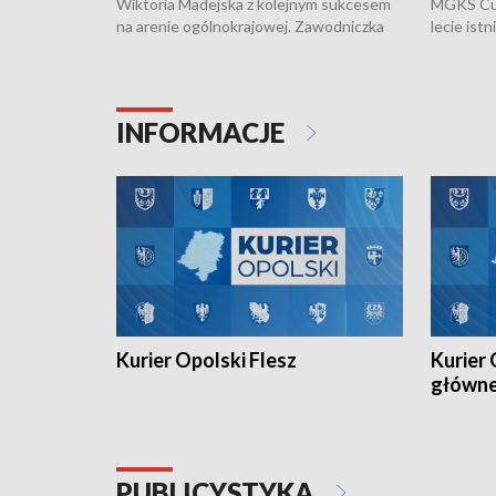
Wiktoria Madejska z kolejnym sukcesem
MGKS Cuk
na arenie ogólnokrajowej. Zawodniczka
lecie ist
Klubu Kolarskiego Ziemia Brzeska
odbył się
została podwójna Mistrzynią Polski
również o
Juniorów Młodszych w kolarstwie
Otwartyc
torowym.
plażowej
INFORMACJE
meczu Ko
Kurier Opolski Flesz
Kurier 
główn
PUBLICYSTYKA