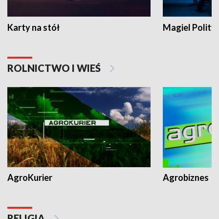
Karty na stół
Magiel Polity
ROLNICTWO I WIEŚ
AgroKurier
Agrobiznes
RELIGIA