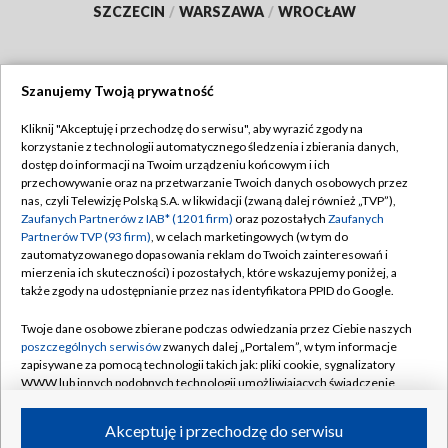
SZCZECIN
/
WARSZAWA
/
WROCŁAW
Szanujemy Twoją prywatność
Dołącz do nas:
Kliknij "Akceptuję i przechodzę do serwisu", aby wyrazić zgody na
korzystanie z technologii automatycznego śledzenia i zbierania danych,
TVP
dostęp do informacji na Twoim urządzeniu końcowym i ich
Abonament TVP
przechowywanie oraz na przetwarzanie Twoich danych osobowych przez
Regulamin TVP
nas, czyli Telewizję Polską S.A. w likwidacji (zwaną dalej również „TVP”),
Emisja w TVP
Zaufanych Partnerów z IAB* (1201 firm)
oraz pozostałych
Zaufanych
Polityka prywatności
Partnerów TVP (93 firm)
, w celach marketingowych (w tym do
Centrum informacji TVP
Moje zgody
zautomatyzowanego dopasowania reklam do Twoich zainteresowań i
mierzenia ich skuteczności) i pozostałych, które wskazujemy poniżej, a
Naziemna Telewizja Cyfrowa
Pomoc
także zgody na udostępnianie przez nas identyfikatora PPID do Google.
Sklep TVP
Biuro reklamy
Twoje dane osobowe zbierane podczas odwiedzania przez Ciebie naszych
Rada Programowa
poszczególnych serwisów
zwanych dalej „Portalem”, w tym informacje
Kontakt
zapisywane za pomocą technologii takich jak: pliki cookie, sygnalizatory
System NOS
WWW lub innych podobnych technologii umożliwiających świadczenie
dopasowanych i bezpiecznych usług, personalizację treści oraz reklam,
Informacje o nadawcy
Kanały
udostępnianie funkcji mediów społecznościowych oraz analizowanie
Akceptuję i przechodzę do serwisu
ruchu w Internecie.
Program dla prasy