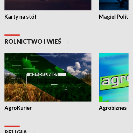
Karty na stół
Magiel Polity
ROLNICTWO I WIEŚ
AgroKurier
Agrobiznes
RELIGIA