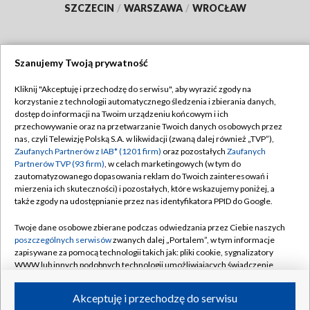
SZCZECIN
/
WARSZAWA
/
WROCŁAW
Szanujemy Twoją prywatność
Dołącz do nas:
Kliknij "Akceptuję i przechodzę do serwisu", aby wyrazić zgody na
korzystanie z technologii automatycznego śledzenia i zbierania danych,
TVP
dostęp do informacji na Twoim urządzeniu końcowym i ich
Abonament TVP
przechowywanie oraz na przetwarzanie Twoich danych osobowych przez
Regulamin TVP
nas, czyli Telewizję Polską S.A. w likwidacji (zwaną dalej również „TVP”),
Emisja w TVP
Zaufanych Partnerów z IAB* (1201 firm)
oraz pozostałych
Zaufanych
Polityka prywatności
Partnerów TVP (93 firm)
, w celach marketingowych (w tym do
Centrum informacji TVP
Moje zgody
zautomatyzowanego dopasowania reklam do Twoich zainteresowań i
mierzenia ich skuteczności) i pozostałych, które wskazujemy poniżej, a
Naziemna Telewizja Cyfrowa
Pomoc
także zgody na udostępnianie przez nas identyfikatora PPID do Google.
Sklep TVP
Biuro reklamy
Twoje dane osobowe zbierane podczas odwiedzania przez Ciebie naszych
Rada Programowa
poszczególnych serwisów
zwanych dalej „Portalem”, w tym informacje
Kontakt
zapisywane za pomocą technologii takich jak: pliki cookie, sygnalizatory
System NOS
WWW lub innych podobnych technologii umożliwiających świadczenie
dopasowanych i bezpiecznych usług, personalizację treści oraz reklam,
Informacje o nadawcy
Kanały
udostępnianie funkcji mediów społecznościowych oraz analizowanie
Akceptuję i przechodzę do serwisu
ruchu w Internecie.
Program dla prasy