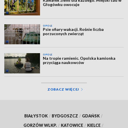
Kawałek ziemi dla każdego. Miejski sad w
Głogówku owocuje
OPOLE
Psie ofiary wakacji. Rośnie liczba
porzuconych zwierząt
OPOLE
Na tropie ramienic. Opolska kamionka
przyciąga naukowców
ZOBACZ WIĘCEJ
BIAŁYSTOK
/
BYDGOSZCZ
/
GDAŃSK
/
GORZÓW WLKP.
/
KATOWICE
/
KIELCE
/