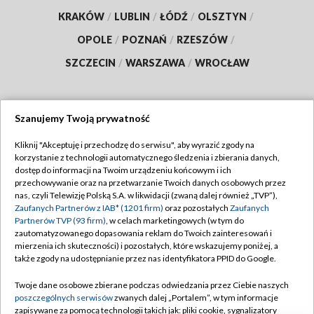
KRAKÓW
/
LUBLIN
/
ŁÓDŹ
/
OLSZTYN
/
OPOLE
/
POZNAŃ
/
RZESZÓW
/
SZCZECIN
/
WARSZAWA
/
WROCŁAW
Szanujemy Twoją prywatność
Dołącz do nas:
Kliknij "Akceptuję i przechodzę do serwisu", aby wyrazić zgody na
korzystanie z technologii automatycznego śledzenia i zbierania danych,
TVP
dostęp do informacji na Twoim urządzeniu końcowym i ich
Abonament TVP
przechowywanie oraz na przetwarzanie Twoich danych osobowych przez
Regulamin TVP
nas, czyli Telewizję Polską S.A. w likwidacji (zwaną dalej również „TVP”),
Emisja w TVP
Polityka prywatności
Zaufanych Partnerów z IAB* (1201 firm)
oraz pozostałych
Zaufanych
Partnerów TVP (93 firm)
, w celach marketingowych (w tym do
Centrum informacji TVP
Moje zgody
zautomatyzowanego dopasowania reklam do Twoich zainteresowań i
mierzenia ich skuteczności) i pozostałych, które wskazujemy poniżej, a
Naziemna Telewizja Cyfrowa
Pomoc
także zgody na udostępnianie przez nas identyfikatora PPID do Google.
Sklep TVP
Biuro reklamy
Twoje dane osobowe zbierane podczas odwiedzania przez Ciebie naszych
Rada Programowa
Kontakt
poszczególnych serwisów
zwanych dalej „Portalem”, w tym informacje
zapisywane za pomocą technologii takich jak: pliki cookie, sygnalizatory