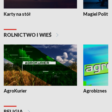
Karty na stół
Magiel Polity
ROLNICTWO I WIEŚ
AgroKurier
Agrobiznes
RELIGIA