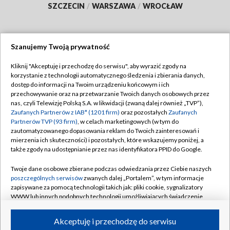
SZCZECIN
/
WARSZAWA
/
WROCŁAW
Szanujemy Twoją prywatność
Dołącz do nas:
Kliknij "Akceptuję i przechodzę do serwisu", aby wyrazić zgody na
korzystanie z technologii automatycznego śledzenia i zbierania danych,
TVP
dostęp do informacji na Twoim urządzeniu końcowym i ich
Abonament TVP
przechowywanie oraz na przetwarzanie Twoich danych osobowych przez
Regulamin TVP
nas, czyli Telewizję Polską S.A. w likwidacji (zwaną dalej również „TVP”),
Emisja w TVP
Zaufanych Partnerów z IAB* (1201 firm)
oraz pozostałych
Zaufanych
Polityka prywatności
Partnerów TVP (93 firm)
, w celach marketingowych (w tym do
Centrum informacji TVP
Moje zgody
zautomatyzowanego dopasowania reklam do Twoich zainteresowań i
mierzenia ich skuteczności) i pozostałych, które wskazujemy poniżej, a
Naziemna Telewizja Cyfrowa
Pomoc
także zgody na udostępnianie przez nas identyfikatora PPID do Google.
Sklep TVP
Biuro reklamy
Twoje dane osobowe zbierane podczas odwiedzania przez Ciebie naszych
Rada Programowa
poszczególnych serwisów
zwanych dalej „Portalem”, w tym informacje
Kontakt
zapisywane za pomocą technologii takich jak: pliki cookie, sygnalizatory
System NOS
WWW lub innych podobnych technologii umożliwiających świadczenie
dopasowanych i bezpiecznych usług, personalizację treści oraz reklam,
Informacje o nadawcy
Kanały
udostępnianie funkcji mediów społecznościowych oraz analizowanie
Akceptuję i przechodzę do serwisu
ruchu w Internecie.
Program dla prasy