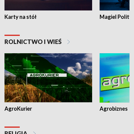
Karty na stół
Magiel Polity
ROLNICTWO I WIEŚ
AgroKurier
Agrobiznes
RELIGIA