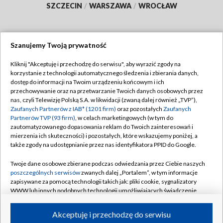
SZCZECIN
/
WARSZAWA
/
WROCŁAW
Szanujemy Twoją prywatność
Dołącz do nas:
Kliknij "Akceptuję i przechodzę do serwisu", aby wyrazić zgody na
korzystanie z technologii automatycznego śledzenia i zbierania danych,
TVP
dostęp do informacji na Twoim urządzeniu końcowym i ich
Abonament TVP
przechowywanie oraz na przetwarzanie Twoich danych osobowych przez
Regulamin TVP
nas, czyli Telewizję Polską S.A. w likwidacji (zwaną dalej również „TVP”),
Emisja w TVP
Zaufanych Partnerów z IAB* (1201 firm)
oraz pozostałych
Zaufanych
Polityka prywatności
Partnerów TVP (93 firm)
, w celach marketingowych (w tym do
Centrum informacji TVP
Moje zgody
zautomatyzowanego dopasowania reklam do Twoich zainteresowań i
mierzenia ich skuteczności) i pozostałych, które wskazujemy poniżej, a
Naziemna Telewizja Cyfrowa
Pomoc
także zgody na udostępnianie przez nas identyfikatora PPID do Google.
Sklep TVP
Biuro reklamy
Twoje dane osobowe zbierane podczas odwiedzania przez Ciebie naszych
Rada Programowa
poszczególnych serwisów
zwanych dalej „Portalem”, w tym informacje
Kontakt
zapisywane za pomocą technologii takich jak: pliki cookie, sygnalizatory
System NOS
WWW lub innych podobnych technologii umożliwiających świadczenie
dopasowanych i bezpiecznych usług, personalizację treści oraz reklam,
Informacje o nadawcy
Kanały
udostępnianie funkcji mediów społecznościowych oraz analizowanie
Akceptuję i przechodzę do serwisu
ruchu w Internecie.
Program dla prasy