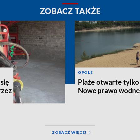
ZOBACZ TAKŻE
OPOLE
się
Plaże otwarte tylko
rzez
Nowe prawo wodne
ZOBACZ WIĘCEJ