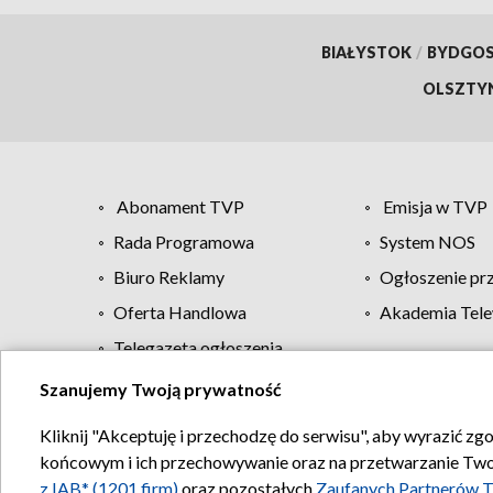
BIAŁYSTOK
/
BYDGO
OLSZTY
Abonament TVP
Emisja w TVP
Rada Programowa
System NOS
Biuro Reklamy
Ogłoszenie pr
Oferta Handlowa
Akademia Tele
Telegazeta ogłoszenia
Szanujemy Twoją prywatność
Regulamin TVP
Kliknij "Akceptuję i przechodzę do serwisu", aby wyrazić zg
końcowym i ich przechowywanie oraz na przetwarzanie Twoich
z IAB* (1201 firm)
oraz pozostałych
Zaufanych Partnerów T