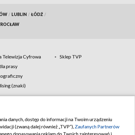
KÓW
/
LUBLIN
/
ŁÓDŹ
/
ROCŁAW
 Telewizja Cyfrowa
Sklep TVP
la prasy
tograficzny
sing (znaki)
klamy
Kontakt
rania danych, dostęp do informacji na Twoim urządzeniu
idacji (zwaną dalej również „TVP”),
Zaufanych Partnerów
anego dopasowania reklam do Twoich zainteresowań i