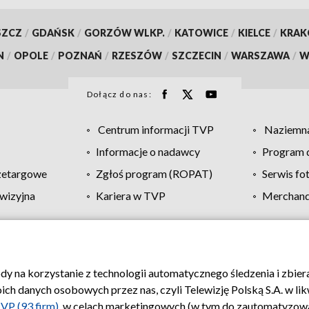
SZCZ
/
GDAŃSK
/
GORZÓW WLKP.
/
KATOWICE
/
KIELCE
/
KRA
N
/
OPOLE
/
POZNAŃ
/
RZESZÓW
/
SZCZECIN
/
WARSZAWA
/
W
Dołącz do nas:
Centrum informacji TVP
Naziemna
Informacje o nadawcy
Program d
zetargowe
Zgłoś program (ROPAT)
Serwis fo
wizyjna
Kariera w TVP
Merchandi
Polityka prywatności
Moje zgody
Pomoc
Biuro re
ody na korzystanie z technologii automatycznego śledzenia i zbie
 danych osobowych przez nas, czyli Telewizję Polską S.A. w likw
VP (93 firm)
, w celach marketingowych (w tym do zautomatyzow