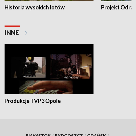
Historia wysokich lotów
Projekt Odra
INNE
Produkcje TVP3 Opole
BIAŁYSTOK
/
BYDGOSZCZ
/
GDAŃSK
/