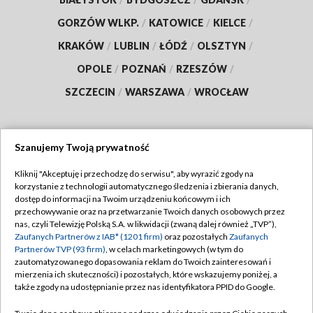
GORZÓW WLKP.
/
KATOWICE
/
KIELCE
/
KRAKÓW
/
LUBLIN
/
ŁÓDŹ
/
OLSZTYN
/
OPOLE
/
POZNAŃ
/
RZESZÓW
/
SZCZECIN
/
WARSZAWA
/
WROCŁAW
Szanujemy Twoją prywatność
Dołącz do nas:
Kliknij "Akceptuję i przechodzę do serwisu", aby wyrazić zgody na
korzystanie z technologii automatycznego śledzenia i zbierania danych,
TVP
dostęp do informacji na Twoim urządzeniu końcowym i ich
Abonament TVP
przechowywanie oraz na przetwarzanie Twoich danych osobowych przez
Regulamin TVP
nas, czyli Telewizję Polską S.A. w likwidacji (zwaną dalej również „TVP”),
Emisja w TVP
Zaufanych Partnerów z IAB* (1201 firm)
oraz pozostałych
Zaufanych
Polityka prywatności
Partnerów TVP (93 firm)
, w celach marketingowych (w tym do
Centrum informacji TVP
Moje zgody
zautomatyzowanego dopasowania reklam do Twoich zainteresowań i
mierzenia ich skuteczności) i pozostałych, które wskazujemy poniżej, a
Naziemna Telewizja Cyfrowa
Pomoc
także zgody na udostępnianie przez nas identyfikatora PPID do Google.
Sklep TVP
Biuro reklamy