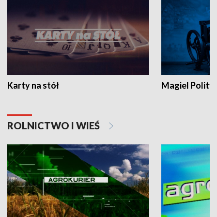
Karty na stół
Magiel Polity
ROLNICTWO I WIEŚ