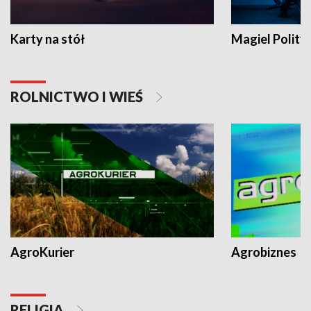
Karty na stół
Magiel Polity
ROLNICTWO I WIEŚ
AgroKurier
Agrobiznes
RELIGIA