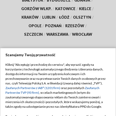
BIAŁYSTOK
/
BYDGOSZCZ
/
GDAŃSK
/
GORZÓW WLKP.
/
KATOWICE
/
KIELCE
/
KRAKÓW
/
LUBLIN
/
ŁÓDŹ
/
OLSZTYN
/
OPOLE
/
POZNAŃ
/
RZESZÓW
/
SZCZECIN
/
WARSZAWA
/
WROCŁAW
Szanujemy Twoją prywatność
Dołącz do nas:
Kliknij "Akceptuję i przechodzę do serwisu", aby wyrazić zgody na
korzystanie z technologii automatycznego śledzenia i zbierania danych,
TVP
dostęp do informacji na Twoim urządzeniu końcowym i ich
Abonament TVP
przechowywanie oraz na przetwarzanie Twoich danych osobowych przez
Regulamin TVP
nas, czyli Telewizję Polską S.A. w likwidacji (zwaną dalej również „TVP”),
Emisja w TVP
Polityka prywatności
Zaufanych Partnerów z IAB* (1201 firm)
oraz pozostałych
Zaufanych
Partnerów TVP (93 firm)
, w celach marketingowych (w tym do
Centrum informacji TVP
Moje zgody
zautomatyzowanego dopasowania reklam do Twoich zainteresowań i
mierzenia ich skuteczności) i pozostałych, które wskazujemy poniżej, a
Naziemna Telewizja Cyfrowa
Pomoc
także zgody na udostępnianie przez nas identyfikatora PPID do Google.
Sklep TVP
Biuro reklamy