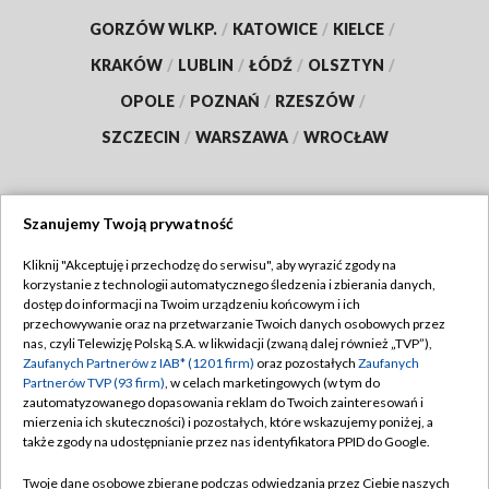
GORZÓW WLKP.
/
KATOWICE
/
KIELCE
/
KRAKÓW
/
LUBLIN
/
ŁÓDŹ
/
OLSZTYN
/
OPOLE
/
POZNAŃ
/
RZESZÓW
/
SZCZECIN
/
WARSZAWA
/
WROCŁAW
Szanujemy Twoją prywatność
Dołącz do nas:
Kliknij "Akceptuję i przechodzę do serwisu", aby wyrazić zgody na
korzystanie z technologii automatycznego śledzenia i zbierania danych,
TVP
dostęp do informacji na Twoim urządzeniu końcowym i ich
Abonament TVP
przechowywanie oraz na przetwarzanie Twoich danych osobowych przez
Regulamin TVP
nas, czyli Telewizję Polską S.A. w likwidacji (zwaną dalej również „TVP”),
Emisja w TVP
Zaufanych Partnerów z IAB* (1201 firm)
oraz pozostałych
Zaufanych
Polityka prywatności
Partnerów TVP (93 firm)
, w celach marketingowych (w tym do
Centrum informacji TVP
Moje zgody
zautomatyzowanego dopasowania reklam do Twoich zainteresowań i
mierzenia ich skuteczności) i pozostałych, które wskazujemy poniżej, a
Naziemna Telewizja Cyfrowa
Pomoc
także zgody na udostępnianie przez nas identyfikatora PPID do Google.
Sklep TVP
Biuro reklamy
Twoje dane osobowe zbierane podczas odwiedzania przez Ciebie naszych