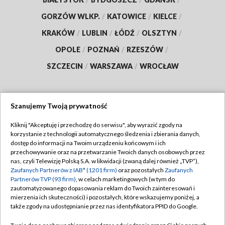
GORZÓW WLKP.
/
KATOWICE
/
KIELCE
/
KRAKÓW
/
LUBLIN
/
ŁÓDŹ
/
OLSZTYN
/
OPOLE
/
POZNAŃ
/
RZESZÓW
/
SZCZECIN
/
WARSZAWA
/
WROCŁAW
Szanujemy Twoją prywatność
Dołącz do nas:
Kliknij "Akceptuję i przechodzę do serwisu", aby wyrazić zgody na
korzystanie z technologii automatycznego śledzenia i zbierania danych,
TVP
dostęp do informacji na Twoim urządzeniu końcowym i ich
Abonament TVP
przechowywanie oraz na przetwarzanie Twoich danych osobowych przez
Regulamin TVP
nas, czyli Telewizję Polską S.A. w likwidacji (zwaną dalej również „TVP”),
Emisja w TVP
Zaufanych Partnerów z IAB* (1201 firm)
oraz pozostałych
Zaufanych
Polityka prywatności
Partnerów TVP (93 firm)
, w celach marketingowych (w tym do
Centrum informacji TVP
Moje zgody
zautomatyzowanego dopasowania reklam do Twoich zainteresowań i
mierzenia ich skuteczności) i pozostałych, które wskazujemy poniżej, a
Naziemna Telewizja Cyfrowa
Pomoc
także zgody na udostępnianie przez nas identyfikatora PPID do Google.
Sklep TVP
Biuro reklamy