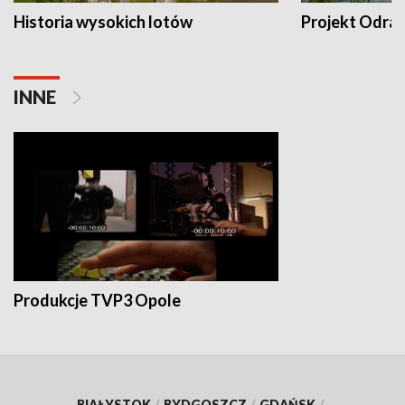
Historia wysokich lotów
Projekt Odra
INNE
Produkcje TVP3 Opole
BIAŁYSTOK
/
BYDGOSZCZ
/
GDAŃSK
/