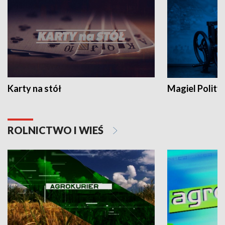
Karty na stół
Magiel Polity
ROLNICTWO I WIEŚ