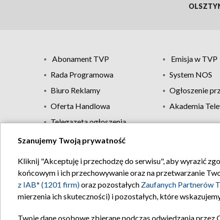
OLSZTY
Abonament TVP
Emisja w TVP
Rada Programowa
System NOS
Biuro Reklamy
Ogłoszenie pr
Oferta Handlowa
Akademia Tele
Telegazeta ogłoszenia
Szanujemy Twoją prywatność
Regulamin TVP
Kliknij "Akceptuję i przechodzę do serwisu", aby wyrazić zg
końcowym i ich przechowywanie oraz na przetwarzanie Twoich
z IAB* (1201 firm)
oraz pozostałych
Zaufanych Partnerów T
mierzenia ich skuteczności) i pozostałych, które wskazujemy
Twoje dane osobowe zbierane podczas odwiedzania przez 