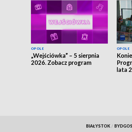
OPOLE
OPOLE
„Wejściówka” – 5 sierpnia
Koni
2026. Zobacz program
Progr
lata 
szuka
finan
BIAŁYSTOK
/
BYDGO