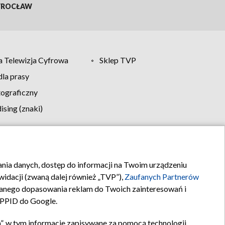
ROCŁAW
 Telewizja Cyfrowa
Sklep TVP
la prasy
tograficzny
sing (znaki)
klamy
Kontakt
rania danych, dostęp do informacji na Twoim urządzeniu
idacji (zwaną dalej również „TVP”),
Zaufanych Partnerów
anego dopasowania reklam do Twoich zainteresowań i
a PPID do Google.
”, w tym informacje zapisywane za pomocą technologii