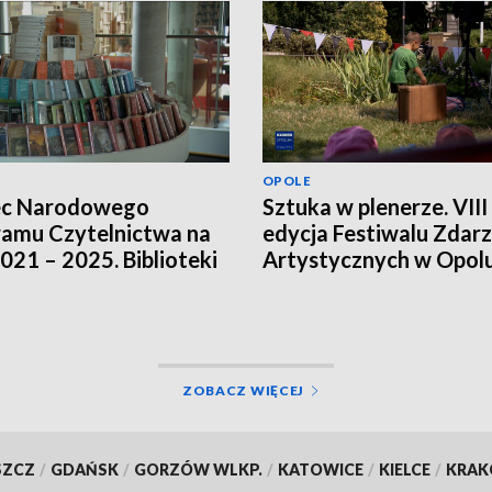
OPOLE
ec Narodowego
Sztuka w plenerze. VIII
amu Czytelnictwa na
edycja Festiwalu Zdar
2021 – 2025. Biblioteki
Artystycznych w Opol
ją innych źródeł
sowania
ZOBACZ WIĘCEJ
SZCZ
/
GDAŃSK
/
GORZÓW WLKP.
/
KATOWICE
/
KIELCE
/
KRA