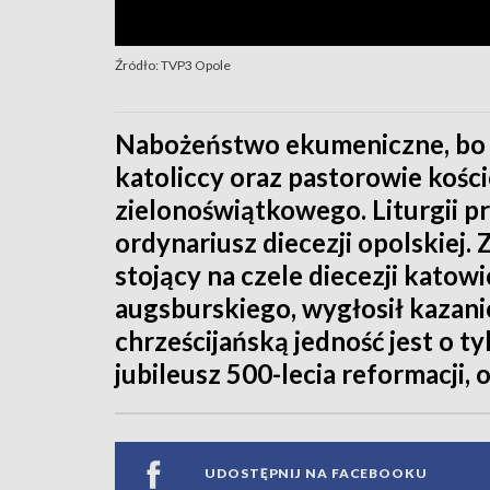
Źródło: TVP3 Opole
Nabożeństwo ekumeniczne, bo w
katoliccy oraz pastorowie kośc
zielonoświątkowego. Liturgii pr
ordynariusz diecezji opolskiej. 
stojący na czele diecezji katow
augsburskiego, wygłosił kazani
chrześcijańską jedność jest o t
jubileusz 500-lecia reformacji
UDOSTĘPNIJ NA FACEBOOKU