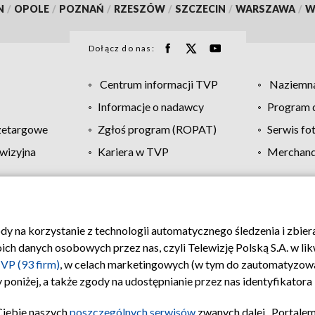
N
/
OPOLE
/
POZNAŃ
/
RZESZÓW
/
SZCZECIN
/
WARSZAWA
/
W
Dołącz do nas:
Centrum informacji TVP
Naziemna
Informacje o nadawcy
Program d
zetargowe
Zgłoś program (ROPAT)
Serwis fo
wizyjna
Kariera w TVP
Merchandi
Polityka prywatności
Moje zgody
Pomoc
Biuro re
ody na korzystanie z technologii automatycznego śledzenia i zbie
 danych osobowych przez nas, czyli Telewizję Polską S.A. w likw
VP (93 firm)
, w celach marketingowych (w tym do zautomatyzow
 poniżej, a także zgody na udostępnianie przez nas identyfikator
Ciebie naszych
poszczególnych serwisów
zwanych dalej „Portalem