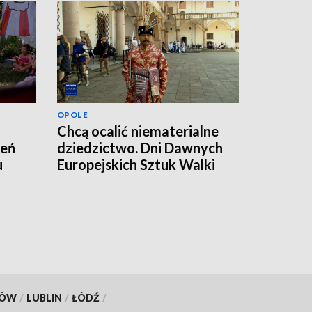
OPOLE
Chcą ocalić niematerialne
zeń
dziedzictwo. Dni Dawnych
u
Europejskich Sztuk Walki
KÓW
/
LUBLIN
/
ŁÓDŹ
/