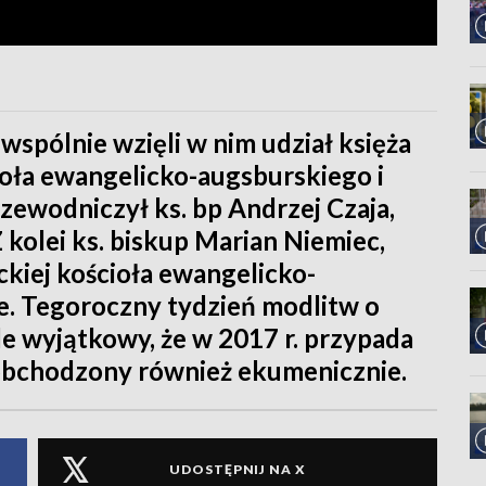
spólnie wzięli w nim udział księża
ioła ewangelicko-augsburskiego i
zewodniczył ks. bp Andrzej Czaja,
Z kolei ks. biskup Marian Niemiec,
ickiej kościoła ewangelicko-
e. Tegoroczny tydzień modlitw o
yle wyjątkowy, że w 2017 r. przypada
, obchodzony również ekumenicznie.
UDOSTĘPNIJ NA X