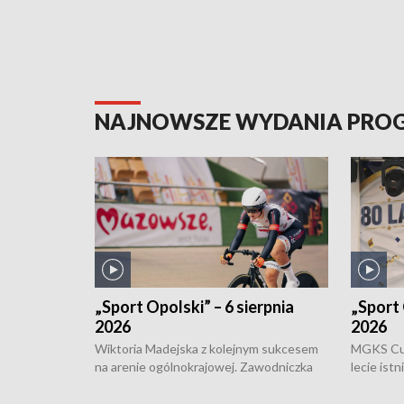
NAJNOWSZE WYDANIA PR
„Sport Opolski” – 6 sierpnia
„Sport 
2026
2026
Wiktoria Madejska z kolejnym sukcesem
MGKS Cuk
na arenie ogólnokrajowej. Zawodniczka
lecie ist
Klubu Kolarskiego Ziemia Brzeska
odbył się
została podwójna Mistrzynią Polski
również o