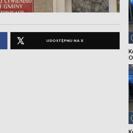
UDOSTĘPNIJ NA X
K
O
K