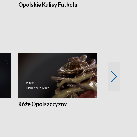
Opolskie Kulisy Futbolu
Złote chwile
sportu
Róże Opolszczyzny
Czas report