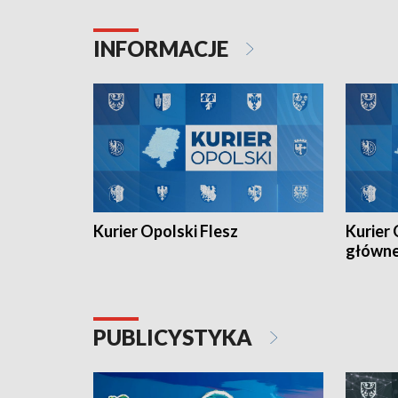
Juniorów Młodszych w kolarstwie
Otwartyc
torowym.
plażowej
INFORMACJE
meczu Ko
Kurier Opolski Flesz
Kurier 
główn
PUBLICYSTYKA