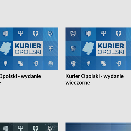
h Mistrzostw w siatkówce
w ramach Ligi Narodów. Rywalizacja
 amatorów w Opolu oraz o
odbyła się w węgierskim Szolnok.
lejarza Opole. Zapraszamy!
Opolski - wydanie
Kurier Opolski - wydanie
e
wieczorne