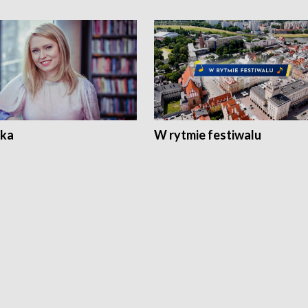
ka
W rytmie festiwalu