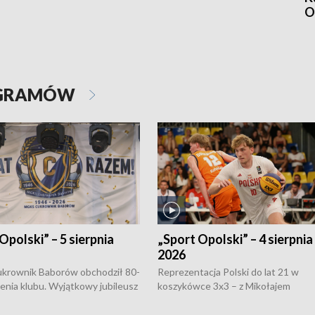
O
OGRAMÓW
Opolski” – 5 sierpnia
„Sport Opolski” – 4 sierpnia
2026
rownik Baborów obchodził 80-
Reprezentacja Polski do lat 21 w
nienia klubu. Wyjątkowy jubileusz
koszykówce 3x3 – z Mikołajem
 na sportowo. W programie
Kowalczykiem z opolskiego AZS-u 
 turnieju eliminacyjnym
składzie - wygrała dwa z trzech tur