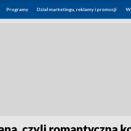
Programy
Dział marketingu, reklamy i promocji
Wi
isana, czyli romantyczna 