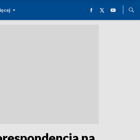
ęcej
korespondencja na