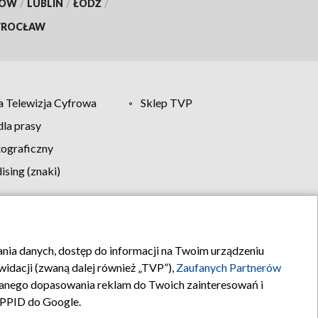
KÓW
/
LUBLIN
/
ŁÓDŹ
/
ROCŁAW
 Telewizja Cyfrowa
Sklep TVP
la prasy
tograficzny
sing (znaki)
klamy
Kontakt
rania danych, dostęp do informacji na Twoim urządzeniu
idacji (zwaną dalej również „TVP”),
Zaufanych Partnerów
anego dopasowania reklam do Twoich zainteresowań i
a PPID do Google.