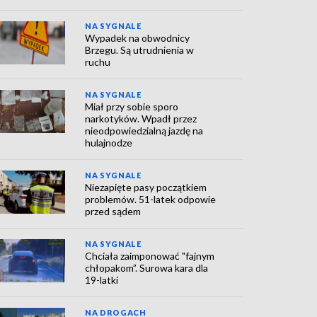
NA SYGNALE
Wypadek na obwodnicy
Brzegu. Są utrudnienia w
ruchu
NA SYGNALE
Miał przy sobie sporo
narkotyków. Wpadł przez
nieodpowiedzialną jazdę na
hulajnodze
NA SYGNALE
Niezapięte pasy początkiem
problemów. 51-latek odpowie
przed sądem
NA SYGNALE
Chciała zaimponować "fajnym
chłopakom”. Surowa kara dla
19-latki
NA DROGACH