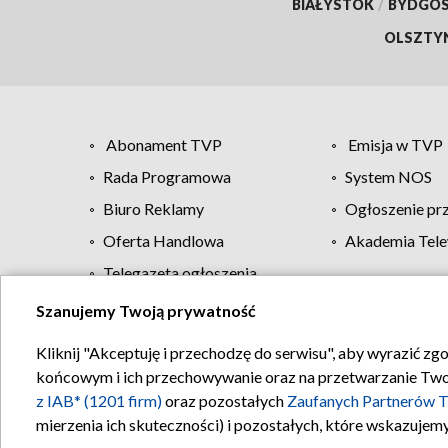
BIAŁYSTOK
/
BYDGO
OLSZTY
Abonament TVP
Emisja w TVP
Rada Programowa
System NOS
Biuro Reklamy
Ogłoszenie pr
Oferta Handlowa
Akademia Tele
Telegazeta ogłoszenia
Szanujemy Twoją prywatność
Regulamin TVP
Kliknij "Akceptuję i przechodzę do serwisu", aby wyrazić zg
końcowym i ich przechowywanie oraz na przetwarzanie Twoich
z IAB* (1201 firm)
oraz pozostałych
Zaufanych Partnerów T
mierzenia ich skuteczności) i pozostałych, które wskazujemy