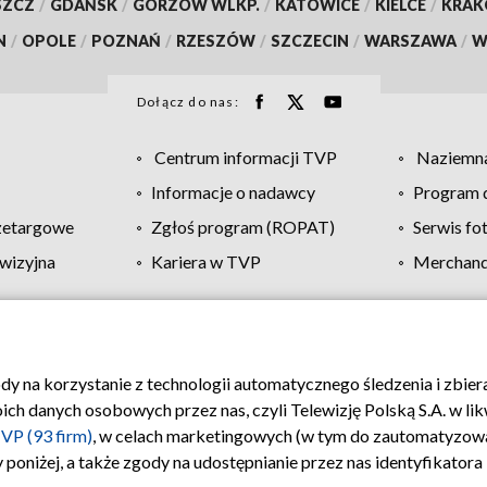
SZCZ
/
GDAŃSK
/
GORZÓW WLKP.
/
KATOWICE
/
KIELCE
/
KRA
N
/
OPOLE
/
POZNAŃ
/
RZESZÓW
/
SZCZECIN
/
WARSZAWA
/
W
Dołącz do nas:
Centrum informacji TVP
Naziemna
Informacje o nadawcy
Program d
zetargowe
Zgłoś program (ROPAT)
Serwis fo
wizyjna
Kariera w TVP
Merchandi
Polityka prywatności
Moje zgody
Pomoc
Biuro re
ody na korzystanie z technologii automatycznego śledzenia i zbie
 danych osobowych przez nas, czyli Telewizję Polską S.A. w likw
VP (93 firm)
, w celach marketingowych (w tym do zautomatyzow
 poniżej, a także zgody na udostępnianie przez nas identyfikator