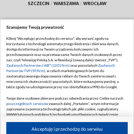
SZCZECIN
/
WARSZAWA
/
WROCŁAW
Szanujemy Twoją prywatność
Dołącz do nas:
Kliknij "Akceptuję i przechodzę do serwisu", aby wyrazić zgody na
korzystanie z technologii automatycznego śledzenia i zbierania danych,
TVP
dostęp do informacji na Twoim urządzeniu końcowym i ich
Abonament TVP
przechowywanie oraz na przetwarzanie Twoich danych osobowych przez
Regulamin TVP
nas, czyli Telewizję Polską S.A. w likwidacji (zwaną dalej również „TVP”),
Emisja w TVP
Zaufanych Partnerów z IAB* (1201 firm)
oraz pozostałych
Zaufanych
Polityka prywatności
Partnerów TVP (93 firm)
, w celach marketingowych (w tym do
Centrum informacji TVP
Moje zgody
zautomatyzowanego dopasowania reklam do Twoich zainteresowań i
mierzenia ich skuteczności) i pozostałych, które wskazujemy poniżej, a
Naziemna Telewizja Cyfrowa
Pomoc
także zgody na udostępnianie przez nas identyfikatora PPID do Google.
Sklep TVP
Biuro reklamy
Twoje dane osobowe zbierane podczas odwiedzania przez Ciebie naszych
Rada Programowa
poszczególnych serwisów
zwanych dalej „Portalem”, w tym informacje
Kontakt
zapisywane za pomocą technologii takich jak: pliki cookie, sygnalizatory
System NOS
WWW lub innych podobnych technologii umożliwiających świadczenie
dopasowanych i bezpiecznych usług, personalizację treści oraz reklam,
Informacje o nadawcy
Kanały
udostępnianie funkcji mediów społecznościowych oraz analizowanie
Akceptuję i przechodzę do serwisu
ruchu w Internecie.
Program dla prasy