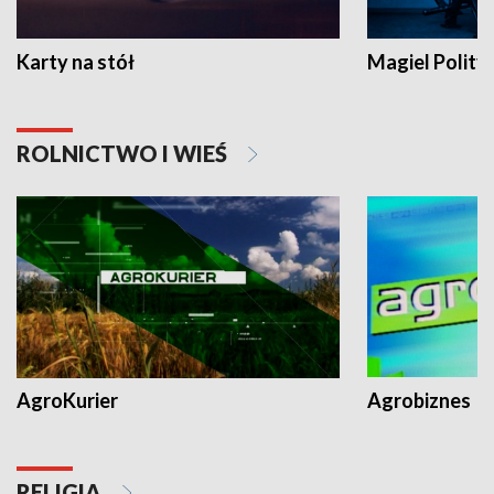
Karty na stół
Magiel Polity
ROLNICTWO I WIEŚ
AgroKurier
Agrobiznes
RELIGIA