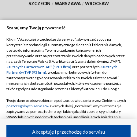
SZCZECIN
/
WARSZAWA
/
WROCŁAW
Szanujemy Twoją prywatność
Dołącz do nas:
Kliknij "Akceptuję i przechodzę do serwisu", aby wyrazić zgody na
korzystanie z technologii automatycznego śledzenia i zbierania danych,
TVP
dostęp do informacji na Twoim urządzeniu końcowym i ich
Abonament TVP
przechowywanie oraz na przetwarzanie Twoich danych osobowych przez
Regulamin TVP
nas, czyli Telewizję Polską S.A. w likwidacji (zwaną dalej również „TVP”),
Emisja w TVP
Zaufanych Partnerów z IAB* (1201 firm)
oraz pozostałych
Zaufanych
Polityka prywatności
Partnerów TVP (93 firm)
, w celach marketingowych (w tym do
Centrum informacji TVP
Moje zgody
zautomatyzowanego dopasowania reklam do Twoich zainteresowań i
mierzenia ich skuteczności) i pozostałych, które wskazujemy poniżej, a
Naziemna Telewizja Cyfrowa
Pomoc
także zgody na udostępnianie przez nas identyfikatora PPID do Google.
Sklep TVP
Biuro reklamy
Twoje dane osobowe zbierane podczas odwiedzania przez Ciebie naszych
Rada Programowa
poszczególnych serwisów
zwanych dalej „Portalem”, w tym informacje
Kontakt
zapisywane za pomocą technologii takich jak: pliki cookie, sygnalizatory
System NOS
WWW lub innych podobnych technologii umożliwiających świadczenie
dopasowanych i bezpiecznych usług, personalizację treści oraz reklam,
Informacje o nadawcy
Kanały
udostępnianie funkcji mediów społecznościowych oraz analizowanie
Akceptuję i przechodzę do serwisu
ruchu w Internecie.
Program dla prasy