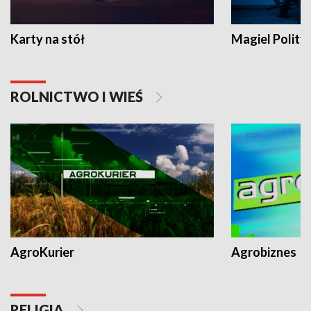
Karty na stół
Magiel Polity
ROLNICTWO I WIEŚ
AgroKurier
Agrobiznes
RELIGIA