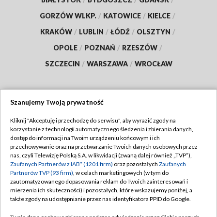
GORZÓW WLKP.
/
KATOWICE
/
KIELCE
/
KRAKÓW
/
LUBLIN
/
ŁÓDŹ
/
OLSZTYN
/
OPOLE
/
POZNAŃ
/
RZESZÓW
/
SZCZECIN
/
WARSZAWA
/
WROCŁAW
Szanujemy Twoją prywatność
Dołącz do nas:
Kliknij "Akceptuję i przechodzę do serwisu", aby wyrazić zgody na
korzystanie z technologii automatycznego śledzenia i zbierania danych,
TVP
dostęp do informacji na Twoim urządzeniu końcowym i ich
Abonament TVP
przechowywanie oraz na przetwarzanie Twoich danych osobowych przez
Regulamin TVP
nas, czyli Telewizję Polską S.A. w likwidacji (zwaną dalej również „TVP”),
Emisja w TVP
Zaufanych Partnerów z IAB* (1201 firm)
oraz pozostałych
Zaufanych
Polityka prywatności
Partnerów TVP (93 firm)
, w celach marketingowych (w tym do
Centrum informacji TVP
Moje zgody
zautomatyzowanego dopasowania reklam do Twoich zainteresowań i
mierzenia ich skuteczności) i pozostałych, które wskazujemy poniżej, a
Naziemna Telewizja Cyfrowa
Pomoc
także zgody na udostępnianie przez nas identyfikatora PPID do Google.
Sklep TVP
Biuro reklamy