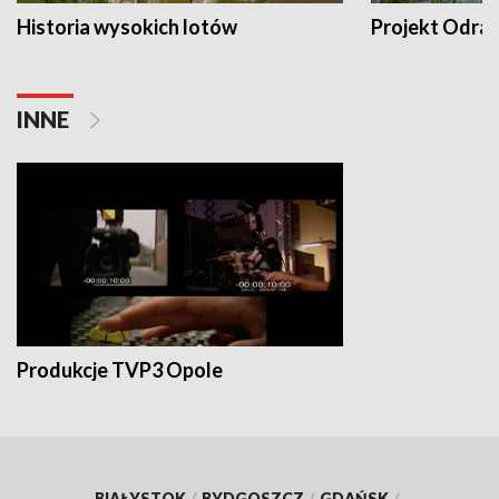
Historia wysokich lotów
Projekt Odra
INNE
Produkcje TVP3 Opole
BIAŁYSTOK
/
BYDGOSZCZ
/
GDAŃSK
/