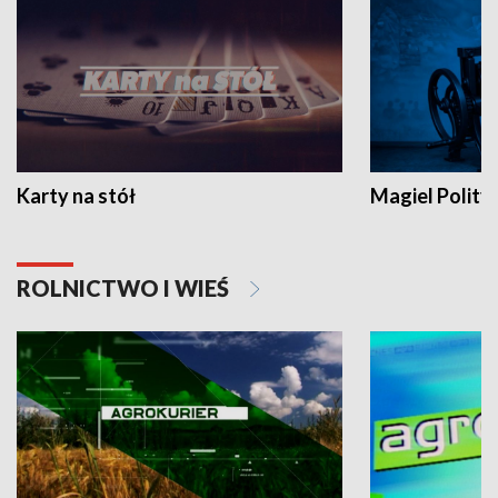
Karty na stół
Magiel Polity
ROLNICTWO I WIEŚ