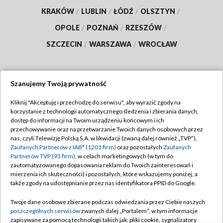
KRAKÓW
/
LUBLIN
/
ŁÓDŹ
/
OLSZTYN
/
OPOLE
/
POZNAŃ
/
RZESZÓW
/
SZCZECIN
/
WARSZAWA
/
WROCŁAW
Szanujemy Twoją prywatność
Dołącz do nas:
Kliknij "Akceptuję i przechodzę do serwisu", aby wyrazić zgody na
korzystanie z technologii automatycznego śledzenia i zbierania danych,
TVP
dostęp do informacji na Twoim urządzeniu końcowym i ich
Abonament TVP
przechowywanie oraz na przetwarzanie Twoich danych osobowych przez
Regulamin TVP
nas, czyli Telewizję Polską S.A. w likwidacji (zwaną dalej również „TVP”),
Emisja w TVP
Polityka prywatności
Zaufanych Partnerów z IAB* (1201 firm)
oraz pozostałych
Zaufanych
Partnerów TVP (93 firm)
, w celach marketingowych (w tym do
Centrum informacji TVP
Moje zgody
zautomatyzowanego dopasowania reklam do Twoich zainteresowań i
mierzenia ich skuteczności) i pozostałych, które wskazujemy poniżej, a
Naziemna Telewizja Cyfrowa
Pomoc
także zgody na udostępnianie przez nas identyfikatora PPID do Google.
Sklep TVP
Biuro reklamy
Twoje dane osobowe zbierane podczas odwiedzania przez Ciebie naszych
Rada Programowa
Kontakt
poszczególnych serwisów
zwanych dalej „Portalem”, w tym informacje
zapisywane za pomocą technologii takich jak: pliki cookie, sygnalizatory