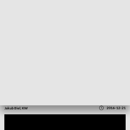
POWRÓT DO
OPOLE
TVP REGIONY
Komitet Obrony Demokracji
manifestował na pl. Wolności w Opolu
2016-12-21
Jakub Biel, KW