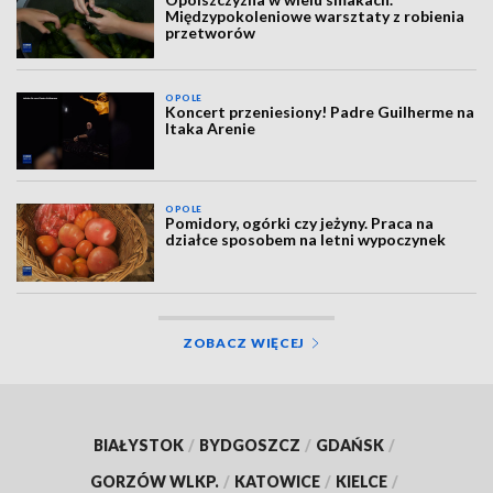
Międzypokoleniowe warsztaty z robienia
przetworów
OPOLE
Koncert przeniesiony! Padre Guilherme na
Itaka Arenie
OPOLE
Pomidory, ogórki czy jeżyny. Praca na
działce sposobem na letni wypoczynek
ZOBACZ WIĘCEJ
BIAŁYSTOK
/
BYDGOSZCZ
/
GDAŃSK
/
GORZÓW WLKP.
/
KATOWICE
/
KIELCE
/