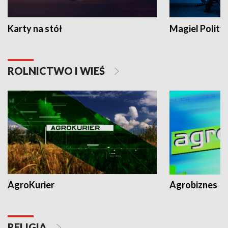
Karty na stół
Magiel Polity
ROLNICTWO I WIEŚ
AgroKurier
Agrobiznes
RELIGIA