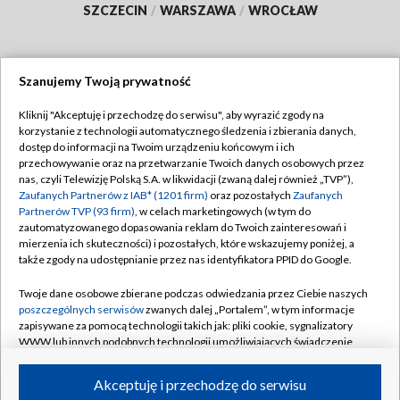
SZCZECIN
/
WARSZAWA
/
WROCŁAW
Szanujemy Twoją prywatność
Dołącz do nas:
Kliknij "Akceptuję i przechodzę do serwisu", aby wyrazić zgody na
korzystanie z technologii automatycznego śledzenia i zbierania danych,
TVP
dostęp do informacji na Twoim urządzeniu końcowym i ich
Abonament TVP
przechowywanie oraz na przetwarzanie Twoich danych osobowych przez
Regulamin TVP
nas, czyli Telewizję Polską S.A. w likwidacji (zwaną dalej również „TVP”),
Emisja w TVP
Zaufanych Partnerów z IAB* (1201 firm)
oraz pozostałych
Zaufanych
Polityka prywatności
Partnerów TVP (93 firm)
, w celach marketingowych (w tym do
Centrum informacji TVP
Moje zgody
zautomatyzowanego dopasowania reklam do Twoich zainteresowań i
mierzenia ich skuteczności) i pozostałych, które wskazujemy poniżej, a
Naziemna Telewizja Cyfrowa
Pomoc
także zgody na udostępnianie przez nas identyfikatora PPID do Google.
Sklep TVP
Biuro reklamy
Twoje dane osobowe zbierane podczas odwiedzania przez Ciebie naszych
Rada Programowa
poszczególnych serwisów
zwanych dalej „Portalem”, w tym informacje
Kontakt
zapisywane za pomocą technologii takich jak: pliki cookie, sygnalizatory
System NOS
WWW lub innych podobnych technologii umożliwiających świadczenie
dopasowanych i bezpiecznych usług, personalizację treści oraz reklam,
Informacje o nadawcy
Kanały
udostępnianie funkcji mediów społecznościowych oraz analizowanie
Akceptuję i przechodzę do serwisu
ruchu w Internecie.
Program dla prasy