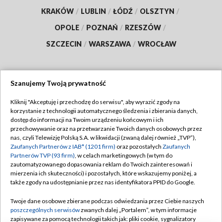
KRAKÓW
/
LUBLIN
/
ŁÓDŹ
/
OLSZTYN
/
OPOLE
/
POZNAŃ
/
RZESZÓW
/
SZCZECIN
/
WARSZAWA
/
WROCŁAW
Szanujemy Twoją prywatność
Dołącz do nas:
Kliknij "Akceptuję i przechodzę do serwisu", aby wyrazić zgody na
korzystanie z technologii automatycznego śledzenia i zbierania danych,
TVP
dostęp do informacji na Twoim urządzeniu końcowym i ich
Abonament TVP
przechowywanie oraz na przetwarzanie Twoich danych osobowych przez
Regulamin TVP
nas, czyli Telewizję Polską S.A. w likwidacji (zwaną dalej również „TVP”),
Emisja w TVP
Polityka prywatności
Zaufanych Partnerów z IAB* (1201 firm)
oraz pozostałych
Zaufanych
Partnerów TVP (93 firm)
, w celach marketingowych (w tym do
Centrum informacji TVP
Moje zgody
zautomatyzowanego dopasowania reklam do Twoich zainteresowań i
mierzenia ich skuteczności) i pozostałych, które wskazujemy poniżej, a
Naziemna Telewizja Cyfrowa
Pomoc
także zgody na udostępnianie przez nas identyfikatora PPID do Google.
Sklep TVP
Biuro reklamy
Twoje dane osobowe zbierane podczas odwiedzania przez Ciebie naszych
Rada Programowa
Kontakt
poszczególnych serwisów
zwanych dalej „Portalem”, w tym informacje
zapisywane za pomocą technologii takich jak: pliki cookie, sygnalizatory