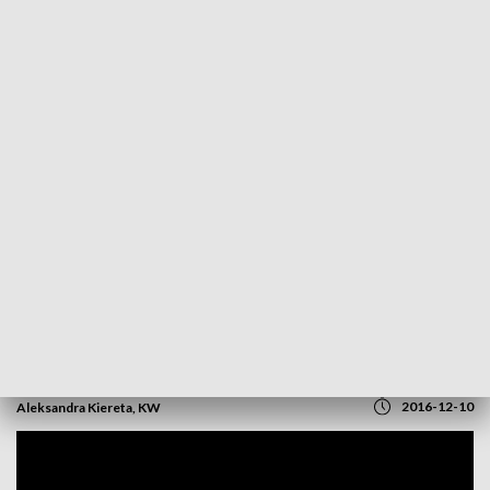
POWRÓT DO
OPOLE
TVP REGIONY
Pierwsze "Szlachetne Paczki" dotarły już
do potrzebujących
2016-12-10
Aleksandra Kiereta, KW