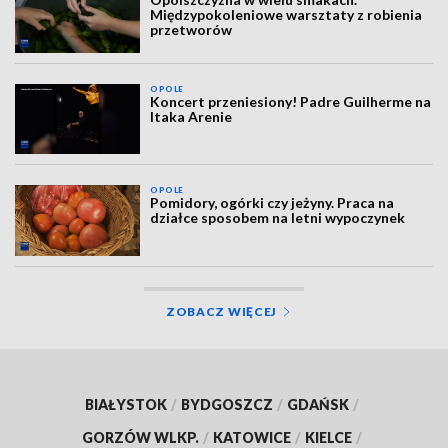
Międzypokoleniowe warsztaty z robienia
przetworów
OPOLE
Koncert przeniesiony! Padre Guilherme na
Itaka Arenie
OPOLE
Pomidory, ogórki czy jeżyny. Praca na
działce sposobem na letni wypoczynek
ZOBACZ WIĘCEJ
BIAŁYSTOK
/
BYDGOSZCZ
/
GDAŃSK
/
GORZÓW WLKP.
/
KATOWICE
/
KIELCE
/