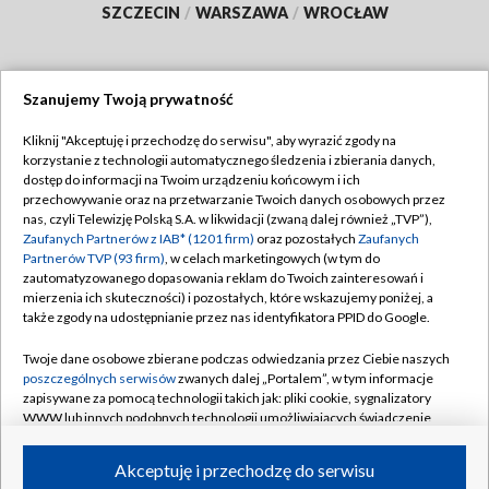
SZCZECIN
/
WARSZAWA
/
WROCŁAW
Szanujemy Twoją prywatność
Dołącz do nas:
Kliknij "Akceptuję i przechodzę do serwisu", aby wyrazić zgody na
korzystanie z technologii automatycznego śledzenia i zbierania danych,
TVP
dostęp do informacji na Twoim urządzeniu końcowym i ich
Abonament TVP
przechowywanie oraz na przetwarzanie Twoich danych osobowych przez
Regulamin TVP
nas, czyli Telewizję Polską S.A. w likwidacji (zwaną dalej również „TVP”),
Emisja w TVP
Zaufanych Partnerów z IAB* (1201 firm)
oraz pozostałych
Zaufanych
Polityka prywatności
Partnerów TVP (93 firm)
, w celach marketingowych (w tym do
Centrum informacji TVP
Moje zgody
zautomatyzowanego dopasowania reklam do Twoich zainteresowań i
mierzenia ich skuteczności) i pozostałych, które wskazujemy poniżej, a
Naziemna Telewizja Cyfrowa
Pomoc
także zgody na udostępnianie przez nas identyfikatora PPID do Google.
Sklep TVP
Biuro reklamy
Twoje dane osobowe zbierane podczas odwiedzania przez Ciebie naszych
Rada Programowa
poszczególnych serwisów
zwanych dalej „Portalem”, w tym informacje
Kontakt
zapisywane za pomocą technologii takich jak: pliki cookie, sygnalizatory
System NOS
WWW lub innych podobnych technologii umożliwiających świadczenie
dopasowanych i bezpiecznych usług, personalizację treści oraz reklam,
Informacje o nadawcy
Kanały
udostępnianie funkcji mediów społecznościowych oraz analizowanie
Akceptuję i przechodzę do serwisu
ruchu w Internecie.
Program dla prasy