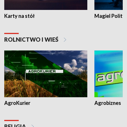
Karty na stół
Magiel Polity
ROLNICTWO I WIEŚ
AgroKurier
Agrobiznes
RELIGIA