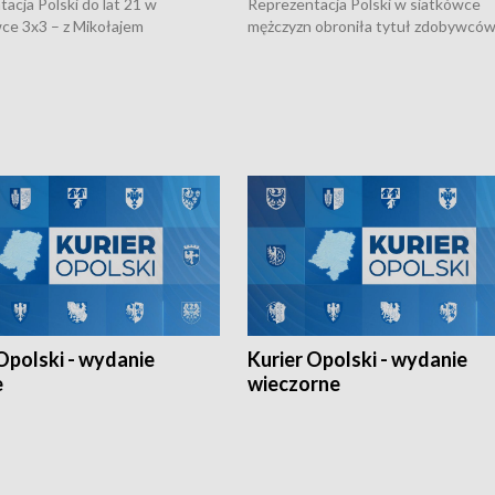
acja Polski do lat 21 w
Reprezentacja Polski w siatkówce
ce 3x3 – z Mikołajem
mężczyzn obroniła tytuł zdobywców 
kiem z opolskiego AZS-u w
Narodów. W finale pokonali Amery
- wygrała dwa z trzech turniejów
po tie-breaku. W meczu nie zabrakł
Ligi Narodów. Rywalizacja
opolskich wątków.
ę w węgierskim Szolnok.
Opolski - wydanie
Kurier Opolski - wydanie
e
wieczorne