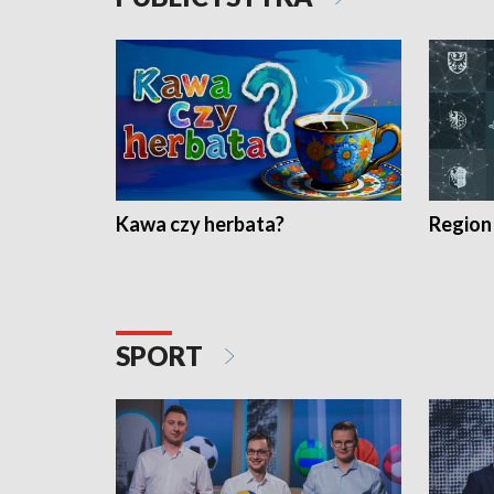
Kawa czy herbata?
Region
SPORT