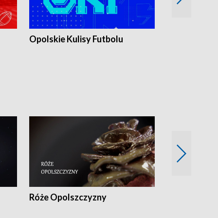
Opolskie Kulisy Futbolu
Złote chwile
sportu
Róże Opolszczyzny
Czas report