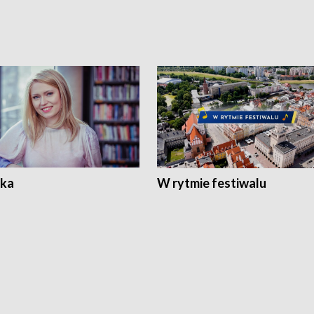
ka
W rytmie festiwalu