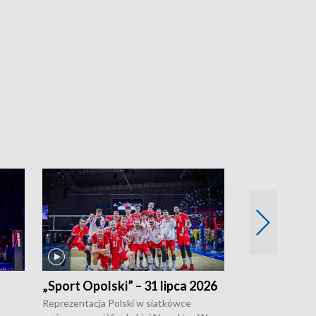
„Sport Opolski” – 31 lipca 2026
„Sport Opolsk
Reprezentacja Polski w siatkówce
W poniedziałek 