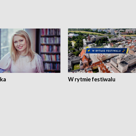
ka
W rytmie festiwalu