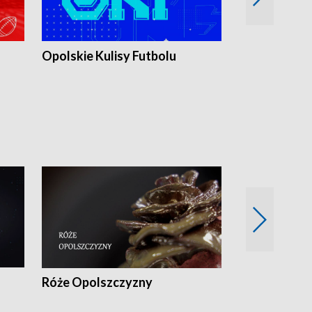
Opolskie Kulisy Futbolu
Złote chwile
sportu
Róże Opolszczyzny
Czas report