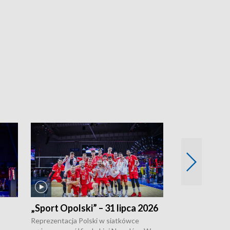
„Sport Opolski” – 31 lipca 2026
„Sport Opolsk
Reprezentacja Polski w siatkówce
W poniedziałek 