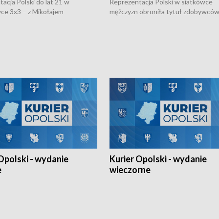
acja Polski do lat 21 w
Reprezentacja Polski w siatkówce
ce 3x3 – z Mikołajem
mężczyzn obroniła tytuł zdobywców 
kiem z opolskiego AZS-u w
Narodów. W finale pokonali Amery
- wygrała dwa z trzech turniejów
po tie-breaku. W meczu nie zabrakł
Ligi Narodów. Rywalizacja
opolskich wątków.
ę w węgierskim Szolnok.
Opolski - wydanie
Kurier Opolski - wydanie
e
wieczorne