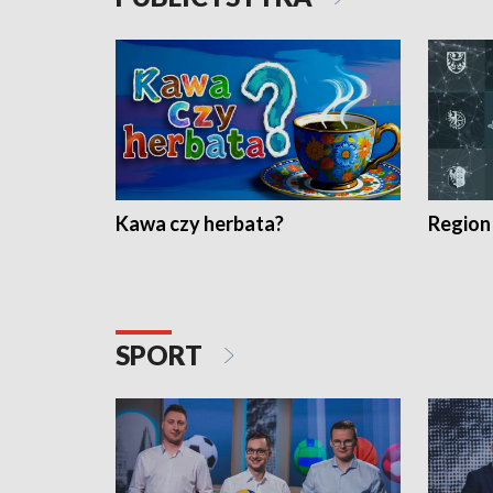
Kawa czy herbata?
Region
SPORT