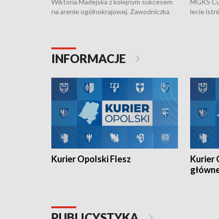
Wiktoria Madejska z kolejnym sukcesem
MGKS Cuk
na arenie ogólnokrajowej. Zawodniczka
lecie ist
Klubu Kolarskiego Ziemia Brzeska
odbył się
została podwójna Mistrzynią Polski
również o
Juniorów Młodszych w kolarstwie
Otwartyc
torowym.
plażowej
INFORMACJE
meczu Ko
Kurier Opolski Flesz
Kurier 
główn
PUBLICYSTYKA