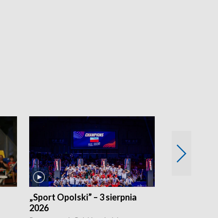
„Sport Opolski” – 3 sierpnia
„Sport Opolsk
2026
Reprezentacja P