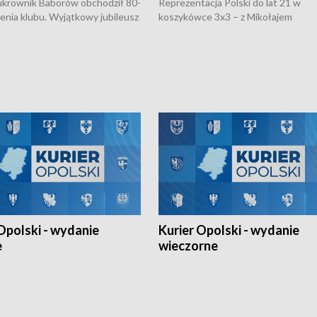
rownik Baborów obchodził 80-
Reprezentacja Polski do lat 21 w
nienia klubu. Wyjątkowy jubileusz
koszykówce 3x3 – z Mikołajem
 na sportowo. W programie
Kowalczykiem z opolskiego AZS-u 
 turnieju eliminacyjnym
składzie - wygrała dwa z trzech tur
h Mistrzostw w siatkówce
w ramach Ligi Narodów. Rywalizacja
 amatorów w Opolu oraz o
odbyła się w węgierskim Szolnok.
lejarza Opole. Zapraszamy!
Opolski - wydanie
Kurier Opolski - wydanie
e
wieczorne