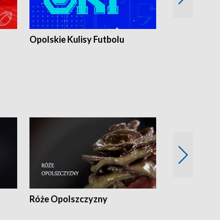
Opolskie Kulisy Futbolu
Złote chwile
sportu
Róże Opolszczyzny
Czas report