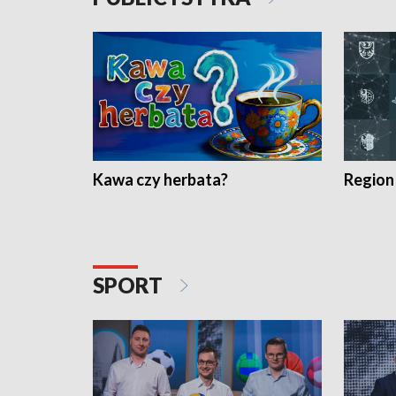
Kawa czy herbata?
Region
SPORT