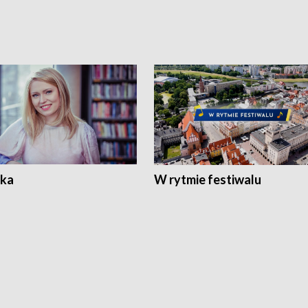
ka
W rytmie festiwalu