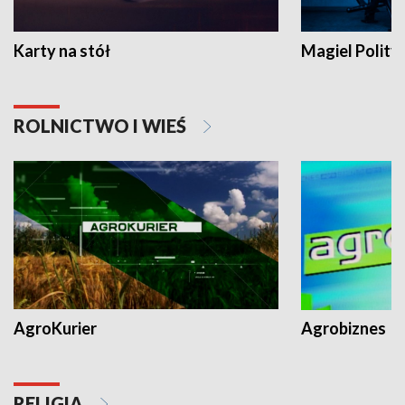
Karty na stół
Magiel Polity
ROLNICTWO I WIEŚ
AgroKurier
Agrobiznes
RELIGIA