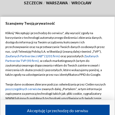
SZCZECIN
/
WARSZAWA
/
WROCŁAW
Szanujemy Twoją prywatność
Dołącz do nas:
Kliknij "Akceptuję i przechodzę do serwisu", aby wyrazić zgody na
korzystanie z technologii automatycznego śledzenia i zbierania danych,
TVP
dostęp do informacji na Twoim urządzeniu końcowym i ich
Abonament TVP
przechowywanie oraz na przetwarzanie Twoich danych osobowych przez
Regulamin TVP
nas, czyli Telewizję Polską S.A. w likwidacji (zwaną dalej również „TVP”),
Emisja w TVP
Zaufanych Partnerów z IAB* (1201 firm)
oraz pozostałych
Zaufanych
Polityka prywatności
Partnerów TVP (93 firm)
, w celach marketingowych (w tym do
Centrum informacji TVP
Moje zgody
zautomatyzowanego dopasowania reklam do Twoich zainteresowań i
mierzenia ich skuteczności) i pozostałych, które wskazujemy poniżej, a
Naziemna Telewizja Cyfrowa
Pomoc
także zgody na udostępnianie przez nas identyfikatora PPID do Google.
Sklep TVP
Biuro reklamy
Twoje dane osobowe zbierane podczas odwiedzania przez Ciebie naszych
Rada Programowa
poszczególnych serwisów
zwanych dalej „Portalem”, w tym informacje
Kontakt
zapisywane za pomocą technologii takich jak: pliki cookie, sygnalizatory
System NOS
WWW lub innych podobnych technologii umożliwiających świadczenie
dopasowanych i bezpiecznych usług, personalizację treści oraz reklam,
Informacje o nadawcy
Kanały
udostępnianie funkcji mediów społecznościowych oraz analizowanie
Akceptuję i przechodzę do serwisu
ruchu w Internecie.
Program dla prasy