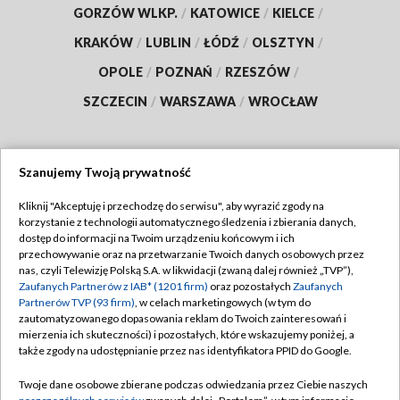
GORZÓW WLKP.
/
KATOWICE
/
KIELCE
/
KRAKÓW
/
LUBLIN
/
ŁÓDŹ
/
OLSZTYN
/
OPOLE
/
POZNAŃ
/
RZESZÓW
/
SZCZECIN
/
WARSZAWA
/
WROCŁAW
Szanujemy Twoją prywatność
Dołącz do nas:
Kliknij "Akceptuję i przechodzę do serwisu", aby wyrazić zgody na
korzystanie z technologii automatycznego śledzenia i zbierania danych,
TVP
dostęp do informacji na Twoim urządzeniu końcowym i ich
Abonament TVP
przechowywanie oraz na przetwarzanie Twoich danych osobowych przez
Regulamin TVP
nas, czyli Telewizję Polską S.A. w likwidacji (zwaną dalej również „TVP”),
Emisja w TVP
Zaufanych Partnerów z IAB* (1201 firm)
oraz pozostałych
Zaufanych
Polityka prywatności
Partnerów TVP (93 firm)
, w celach marketingowych (w tym do
Centrum informacji TVP
Moje zgody
zautomatyzowanego dopasowania reklam do Twoich zainteresowań i
mierzenia ich skuteczności) i pozostałych, które wskazujemy poniżej, a
Naziemna Telewizja Cyfrowa
Pomoc
także zgody na udostępnianie przez nas identyfikatora PPID do Google.
Sklep TVP
Biuro reklamy
Twoje dane osobowe zbierane podczas odwiedzania przez Ciebie naszych
Rada Programowa