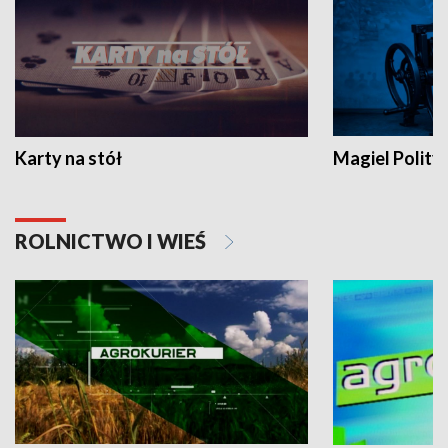
Karty na stół
Magiel Polity
ROLNICTWO I WIEŚ