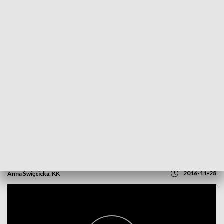
POWRÓT DO
OPOLE
TVP REGIONY
Dlaczego warto się całować?
2016-11-28
Anna Święcicka, KK