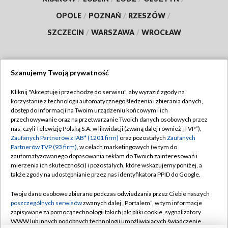
OPOLE
/
POZNAŃ
/
RZESZÓW
/
SZCZECIN
/
WARSZAWA
/
WROCŁAW
Szanujemy Twoją prywatność
Dołącz do nas:
Kliknij "Akceptuję i przechodzę do serwisu", aby wyrazić zgody na
korzystanie z technologii automatycznego śledzenia i zbierania danych,
TVP
dostęp do informacji na Twoim urządzeniu końcowym i ich
Abonament TVP
przechowywanie oraz na przetwarzanie Twoich danych osobowych przez
Regulamin TVP
nas, czyli Telewizję Polską S.A. w likwidacji (zwaną dalej również „TVP”),
Emisja w TVP
Polityka prywatności
Zaufanych Partnerów z IAB* (1201 firm)
oraz pozostałych
Zaufanych
Partnerów TVP (93 firm)
, w celach marketingowych (w tym do
Centrum informacji TVP
Moje zgody
zautomatyzowanego dopasowania reklam do Twoich zainteresowań i
mierzenia ich skuteczności) i pozostałych, które wskazujemy poniżej, a
Naziemna Telewizja Cyfrowa
Pomoc
także zgody na udostępnianie przez nas identyfikatora PPID do Google.
Sklep TVP
Biuro reklamy
Twoje dane osobowe zbierane podczas odwiedzania przez Ciebie naszych
Rada Programowa
Kontakt
poszczególnych serwisów
zwanych dalej „Portalem”, w tym informacje
zapisywane za pomocą technologii takich jak: pliki cookie, sygnalizatory
System NOS
WWW lub innych podobnych technologii umożliwiających świadczenie