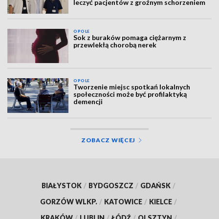
leczyć pacjentów z groźnym schorzeniem
OPOLE
Sok z buraków pomaga ciężarnym z
przewlekłą chorobą nerek
OPOLE
Tworzenie miejsc spotkań lokalnych
społeczności może być profilaktyką
demencji
ZOBACZ WIĘCEJ
BIAŁYSTOK
/
BYDGOSZCZ
/
GDAŃSK
/
GORZÓW WLKP.
/
KATOWICE
/
KIELCE
/
KRAKÓW
/
LUBLIN
/
ŁÓDŹ
/
OLSZTYN
/