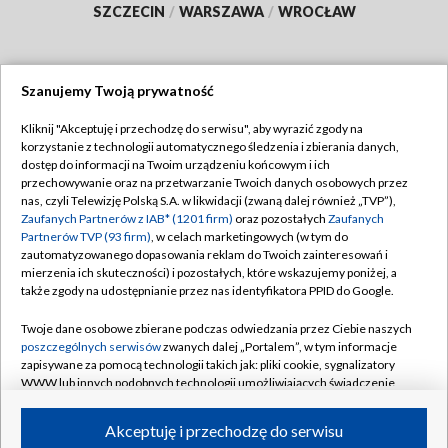
SZCZECIN
/
WARSZAWA
/
WROCŁAW
Szanujemy Twoją prywatność
Dołącz do nas:
Kliknij "Akceptuję i przechodzę do serwisu", aby wyrazić zgody na
korzystanie z technologii automatycznego śledzenia i zbierania danych,
TVP
dostęp do informacji na Twoim urządzeniu końcowym i ich
Abonament TVP
przechowywanie oraz na przetwarzanie Twoich danych osobowych przez
Regulamin TVP
nas, czyli Telewizję Polską S.A. w likwidacji (zwaną dalej również „TVP”),
Emisja w TVP
Zaufanych Partnerów z IAB* (1201 firm)
oraz pozostałych
Zaufanych
Polityka prywatności
Partnerów TVP (93 firm)
, w celach marketingowych (w tym do
Centrum informacji TVP
Moje zgody
zautomatyzowanego dopasowania reklam do Twoich zainteresowań i
mierzenia ich skuteczności) i pozostałych, które wskazujemy poniżej, a
Naziemna Telewizja Cyfrowa
Pomoc
także zgody na udostępnianie przez nas identyfikatora PPID do Google.
Sklep TVP
Biuro reklamy
Twoje dane osobowe zbierane podczas odwiedzania przez Ciebie naszych
Rada Programowa
poszczególnych serwisów
zwanych dalej „Portalem”, w tym informacje
Kontakt
zapisywane za pomocą technologii takich jak: pliki cookie, sygnalizatory
System NOS
WWW lub innych podobnych technologii umożliwiających świadczenie
dopasowanych i bezpiecznych usług, personalizację treści oraz reklam,
Informacje o nadawcy
Kanały
udostępnianie funkcji mediów społecznościowych oraz analizowanie
Akceptuję i przechodzę do serwisu
ruchu w Internecie.
Program dla prasy