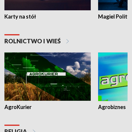
Karty na stół
Magiel Polity
ROLNICTWO I WIEŚ
AgroKurier
Agrobiznes
RELIGIA