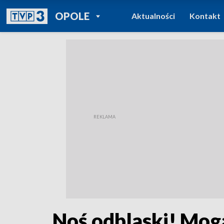
POWRÓT DO
OPOLE
Aktualności
Kontakt
TVP REGIONY
Noś odblaski! Mog