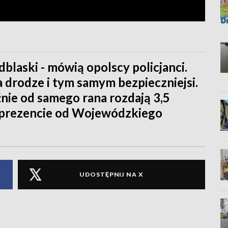
laski - mówią opolscy policjanci.
a drodze i tym samym bezpieczniejsi.
nie od samego rana rozdają 3,5
w prezencie od Wojewódzkiego
UDOSTĘPNIJ NA X