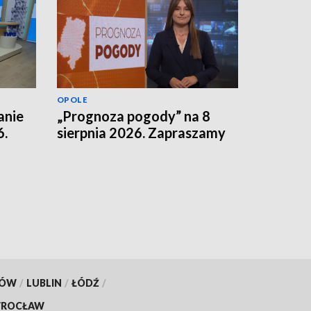
OPOLE
anie
„Prognoza pogody” na 8
6.
sierpnia 2026. Zapraszamy
KÓW
/
LUBLIN
/
ŁÓDŹ
/
ROCŁAW