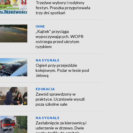
Trzeźwe wybory i rodzinny
festyn. Praszka przygotowała
trzy dni spotkań
INNE
„Kajtek” przyciąga
wypoczywających. WOPR
ostrzega przed ukrytym
ryzykiem
NA SYGNALE
Ogień przy przejeździe
kolejowym. Pożar w lesie pod
Jelową
EDUKACJA
Zawód sprawdzony w
praktyce. Uczniowie wyszli
poza szkolne sale
NA SYGNALE
Zasłabnięcie za kierownicą i
uderzenie w drzewo. Dwie
osoby trafiły do szpitala