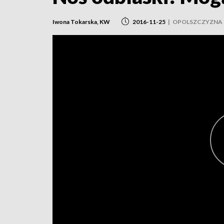
Iwona Tokarska, KW
2016-11-25
|
OPOLSZCZYZNA