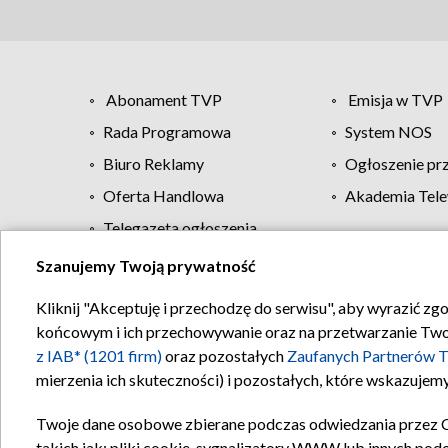
Abonament TVP
Emisja w TVP
Rada Programowa
System NOS
Biuro Reklamy
Ogłoszenie pr
Oferta Handlowa
Akademia Tele
Telegazeta ogłoszenia
Szanujemy Twoją prywatność
Regulamin TVP
Kliknij "Akceptuję i przechodzę do serwisu", aby wyrazić zg
końcowym i ich przechowywanie oraz na przetwarzanie Twoich
z IAB* (1201 firm)
oraz pozostałych
Zaufanych Partnerów T
mierzenia ich skuteczności) i pozostałych, które wskazujemy
Twoje dane osobowe zbierane podczas odwiedzania przez 
takich jak: pliki cookie, sygnalizatory WWW lub innych pod