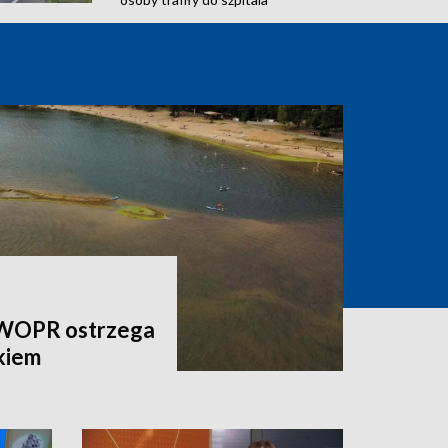
 WOPR ostrzega
kiem