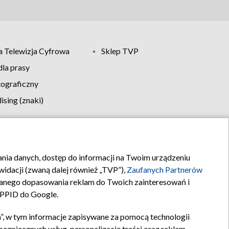
 Telewizja Cyfrowa
Sklep TVP
la prasy
tograficzny
sing (znaki)
klamy
Kontakt
rania danych, dostęp do informacji na Twoim urządzeniu
idacji (zwaną dalej również „TVP”),
Zaufanych Partnerów
anego dopasowania reklam do Twoich zainteresowań i
a PPID do Google.
”, w tym informacje zapisywane za pomocą technologii
zpiecznych usług, personalizację treści oraz reklam,