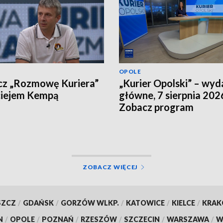
OPOLE
cz „Rozmowę Kuriera”
„Kurier Opolski” – wyd
ciejem Kempą
główne, 7 sierpnia 202
Zobacz program
ZOBACZ WIĘCEJ
SZCZ
/
GDAŃSK
/
GORZÓW WLKP.
/
KATOWICE
/
KIELCE
/
KRA
N
/
OPOLE
/
POZNAŃ
/
RZESZÓW
/
SZCZECIN
/
WARSZAWA
/
W