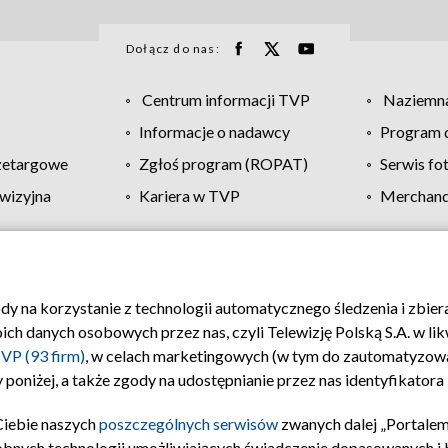
Dołącz do nas:
Centrum informacji TVP
Naziemna
Informacje o nadawcy
Program d
zetargowe
Zgłoś program (ROPAT)
Serwis fo
wizyjna
Kariera w TVP
Merchandi
Polityka prywatności
Moje zgody
Pomoc
Biuro re
ody na korzystanie z technologii automatycznego śledzenia i zbie
 danych osobowych przez nas, czyli Telewizję Polską S.A. w likw
VP (93 firm)
, w celach marketingowych (w tym do zautomatyzow
 poniżej, a także zgody na udostępnianie przez nas identyfikator
Ciebie naszych
poszczególnych serwisów
zwanych dalej „Portalem
obnych technologii umożliwiających świadczenie dopasowanych i be