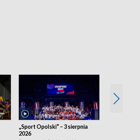
„Sport Opolski” – 3 sierpnia
„Sport Opolsk
2026
Reprezentacja P