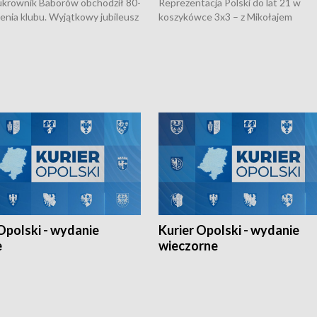
rownik Baborów obchodził 80-
Reprezentacja Polski do lat 21 w
nienia klubu. Wyjątkowy jubileusz
koszykówce 3x3 – z Mikołajem
 na sportowo. W programie
Kowalczykiem z opolskiego AZS-u 
 turnieju eliminacyjnym
składzie - wygrała dwa z trzech tur
h Mistrzostw w siatkówce
w ramach Ligi Narodów. Rywalizacja
 amatorów w Opolu oraz o
odbyła się w węgierskim Szolnok.
lejarza Opole. Zapraszamy!
Opolski - wydanie
Kurier Opolski - wydanie
e
wieczorne