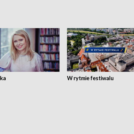
ka
W rytmie festiwalu