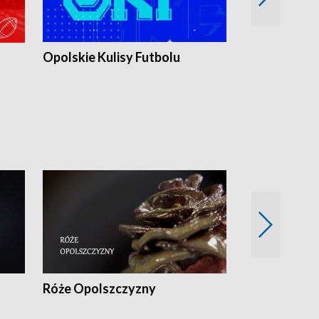
Opolskie Kulisy Futbolu
Złote chwile
sportu
Róże Opolszczyzny
Czas report