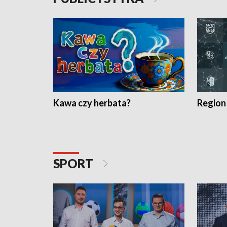
Kawa czy herbata?
Region
SPORT