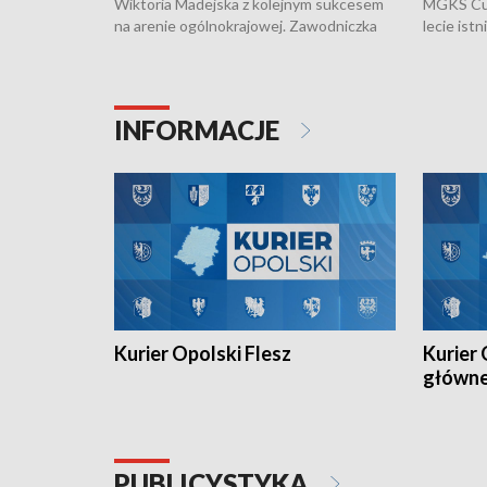
Wiktoria Madejska z kolejnym sukcesem
MGKS Cuk
na arenie ogólnokrajowej. Zawodniczka
lecie ist
Klubu Kolarskiego Ziemia Brzeska
odbył się
została podwójna Mistrzynią Polski
również o
Juniorów Młodszych w kolarstwie
Otwartyc
torowym.
plażowej
INFORMACJE
meczu Ko
Kurier Opolski Flesz
Kurier 
główn
PUBLICYSTYKA