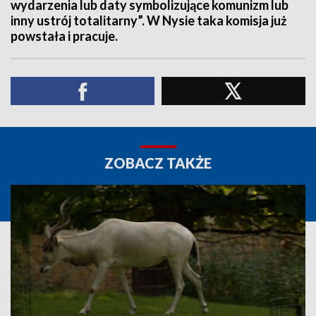
wydarzenia lub daty symbolizujące komunizm lub
inny ustrój totalitarny”. W Nysie taka komisja już
powstała i pracuje.
ZOBACZ TAKŻE