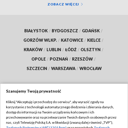
ZOBACZ WIĘCEJ
BIAŁYSTOK
/
BYDGOSZCZ
/
GDAŃSK
/
GORZÓW WLKP.
/
KATOWICE
/
KIELCE
/
KRAKÓW
/
LUBLIN
/
ŁÓDŹ
/
OLSZTYN
/
OPOLE
/
POZNAŃ
/
RZESZÓW
/
SZCZECIN
/
WARSZAWA
/
WROCŁAW
Szanujemy Twoją prywatność
Dołącz do nas:
Kliknij "Akceptuję i przechodzę do serwisu", aby wyrazić zgody na
korzystanie z technologii automatycznego śledzenia i zbierania danych,
TVP
dostęp do informacji na Twoim urządzeniu końcowym i ich
Abonament TVP
przechowywanie oraz na przetwarzanie Twoich danych osobowych przez
Regulamin TVP
nas, czyli Telewizję Polską S.A. w likwidacji (zwaną dalej również „TVP”),
Emisja w TVP
Zaufanych Partnerów z IAB* (1201 firm)
oraz pozostałych
Zaufanych