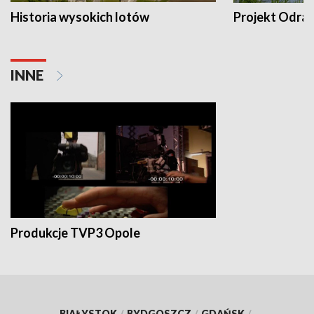
Historia wysokich lotów
Projekt Odra
INNE
Produkcje TVP3 Opole
BIAŁYSTOK
/
BYDGOSZCZ
/
GDAŃSK
/