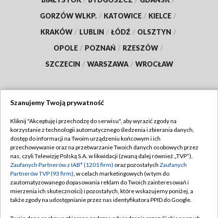
GORZÓW WLKP.
/
KATOWICE
/
KIELCE
/
KRAKÓW
/
LUBLIN
/
ŁÓDŹ
/
OLSZTYN
/
OPOLE
/
POZNAŃ
/
RZESZÓW
/
SZCZECIN
/
WARSZAWA
/
WROCŁAW
Szanujemy Twoją prywatność
Dołącz do nas:
Kliknij "Akceptuję i przechodzę do serwisu", aby wyrazić zgody na
korzystanie z technologii automatycznego śledzenia i zbierania danych,
TVP
dostęp do informacji na Twoim urządzeniu końcowym i ich
Abonament TVP
przechowywanie oraz na przetwarzanie Twoich danych osobowych przez
Regulamin TVP
nas, czyli Telewizję Polską S.A. w likwidacji (zwaną dalej również „TVP”),
Emisja w TVP
Zaufanych Partnerów z IAB* (1201 firm)
oraz pozostałych
Zaufanych
Polityka prywatności
Partnerów TVP (93 firm)
, w celach marketingowych (w tym do
Centrum informacji TVP
Moje zgody
zautomatyzowanego dopasowania reklam do Twoich zainteresowań i
mierzenia ich skuteczności) i pozostałych, które wskazujemy poniżej, a
Naziemna Telewizja Cyfrowa
Pomoc
także zgody na udostępnianie przez nas identyfikatora PPID do Google.
Sklep TVP
Biuro reklamy