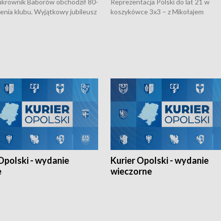
rownik Baborów obchodził 80-
Reprezentacja Polski do lat 21 w
nienia klubu. Wyjątkowy jubileusz
koszykówce 3x3 – z Mikołajem
 na sportowo. W programie
Kowalczykiem z opolskiego AZS-u 
 turnieju eliminacyjnym
składzie - wygrała dwa z trzech tur
h Mistrzostw w siatkówce
w ramach Ligi Narodów. Rywalizacja
 amatorów w Opolu oraz o
odbyła się w węgierskim Szolnok.
lejarza Opole. Zapraszamy!
Opolski - wydanie
Kurier Opolski - wydanie
e
wieczorne