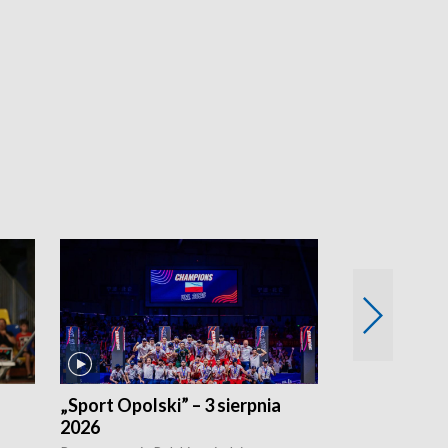
„Sport Opolski” – 3 sierpnia
„Sport Opolsk
2026
Reprezentacja P