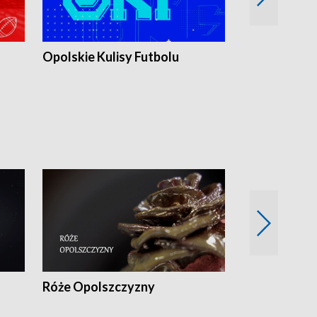
Opolskie Kulisy Futbolu
Złote chwile
sportu
Róże Opolszczyzny
Czas report