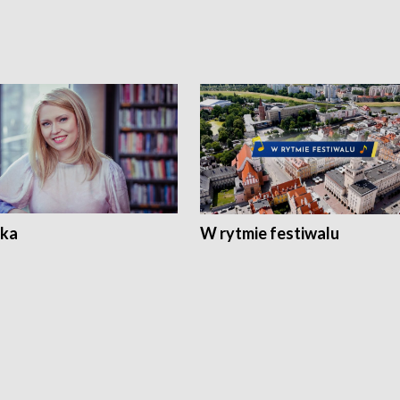
ka
W rytmie festiwalu