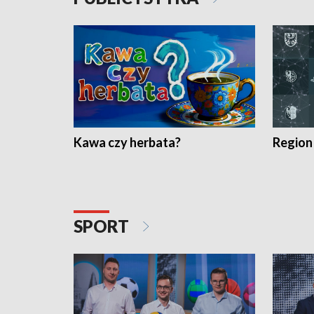
Kawa czy herbata?
Region
SPORT