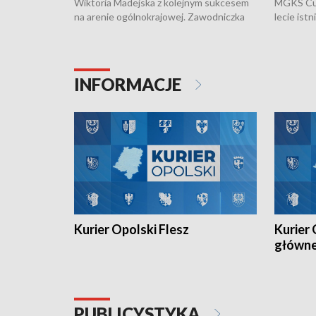
Wiktoria Madejska z kolejnym sukcesem
MGKS Cuk
na arenie ogólnokrajowej. Zawodniczka
lecie ist
Klubu Kolarskiego Ziemia Brzeska
odbył się
została podwójna Mistrzynią Polski
również o
Juniorów Młodszych w kolarstwie
Otwartyc
torowym.
plażowej
INFORMACJE
meczu Ko
Kurier Opolski Flesz
Kurier 
główn
PUBLICYSTYKA